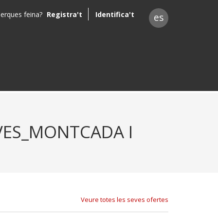
erques feina?
Registra't
Identifica't
es
OVES_MONTCADA I
Veure totes les seves ofertes