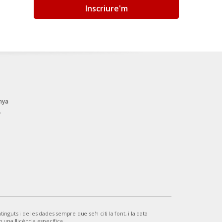
Inscriure'm
nya
.
inguts i de les dades sempre que se'n citi la font, i la data
b una llicència específica.