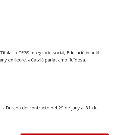
itulació CFGS Integració social, Educació infantil
y en lleure. - Català parlat amb fluïdesa.
e. - Durada del contracte del 29 de juny al 31 de