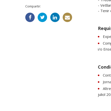
- Vetlla
Compartir:
- Tenir 
Requi
Expe
Compe
i/o Ens
Condic
Cont
Jorn
Altre
juliol 