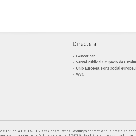
Directe a
Gencat.cat
Servei Públic d'Ocupació de Catalu
Unió Europea. Fons social europeu
W3C
le 17.1 de la Llei 19/2014, la © Generalitat de Catalunya permet la reutilització dels cont
snaturalitzi la informació (article 8 de la Llei 37/2007), i també que no es contradigui am