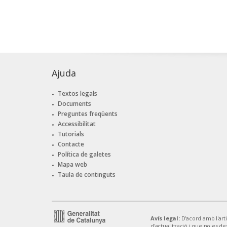
Ajuda
Textos legals
Documents
Preguntes freqüents
Accessibilitat
Tutorials
Contacte
Política de galetes
Mapa web
Taula de continguts
Avís legal:
D'acord amb l'artic
d'actualització i que no es de