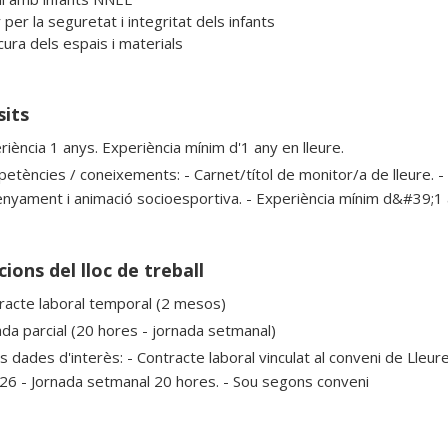
r per la seguretat i integritat dels infants

cura dels espais i materials
sits
riència 1 anys. Experiència mínim d'1 any en lleure.
tències / coneixements: - Carnet/títol de monitor/a de lleure. - T
enyament i animació socioesportiva. - Experiència mínim d&#39;1 an
ions del lloc de treball
racte laboral temporal (2 mesos)
ada parcial (20 hores - jornada setmanal)
s dades d'interès: - Contracte laboral vinculat al conveni de Lleur
2026 - Jornada setmanal 20 hores. - Sou segons conveni