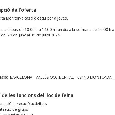
pció de l'oferta
icita Monitor/a casal d'estiu per a joves.

ns a dijous de 10:00 h a 14:00 h i un dia a la setmana de 10:00 h a 
del 29 de juny al 31 de juliol 2026

ació:
BARCELONA - VALLÈS OCCIDENTAL - 08110 MONTCADA I
 de les funcions del lloc de feina
mació i execució activitats

ització de grups

ll amb infants NNEE
