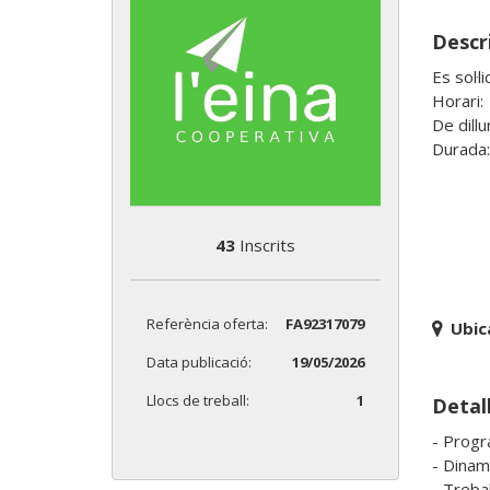
Descri
Es sol·l
Horari:

De dillu
Durada: 
43
Inscrits
Referència oferta:
FA92317079
Ubic
Data publicació:
19/05/2026
Llocs de treball:
1
Detall
- Progra
- Dinam
- Treba