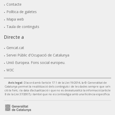
Contacte
Política de galetes
Mapa web
Taula de continguts
Directe a
Gencat.cat
Servei Públic d'Ocupació de Catalunya
Unió Europea. Fons social europeu.
W3C
Avís legal:
D'acord amb l'article 17.1 de la Llei 19/2014, la © Generalitat de
Catalunya permet la reutilització dels continguts i de les dades sempre que se'n
citi la font, i la data d'actualització i que no es desnaturalitzi la informació (article
8 de la Llei 37/2007), i també que no es contradigui amb una llicència específica.