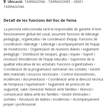
Ubicació:
TARRAGONA - TARRAGONÈS - 43001
TARRAGONA
Detall de les funcions del lloc de feina
La persona seleccionada serà la responsable de garantir el bon
funcionament global del casal, assumint funcions de lideratge
pedagògic, organitzatiu i de coordinació d’equip. Funcions de
coordinació i lideratge • Lideratge i acompanyament de l’equip
de monitors/es • Organització de reunions diàries i seguiment
pedagògic • Distribució de tasques, grups i espais • Suport i
resolució d’incidències de l’equip educatiu • Supervisió de la
qualitat educativa de les activitats Funcions organitzatives •
Coordinació de la programació setmanal i les sortides • Gestió
dels materials i recursos necessaris • Control d’assistències,
incidències i documentació • Coordinació amb la direcció tècnica
de l’empresa i l’ajuntament • Seguiment de protocols de
seguretat, salut i benestar Relació amb famílies • Atenció i
comunicació diària amb les famílies • Gestió d’entrades i
sortides • Resolució de dubtes i incidències • Acompanyament
proper i professional