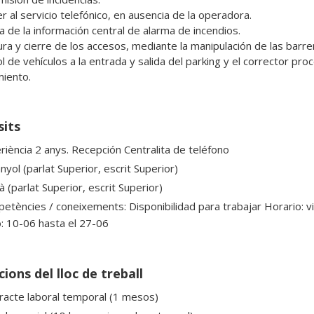
r al servicio telefónico, en ausencia de la operadora.

a de la información central de alarma de incendios.

ura y cierre de los accesos, mediante la manipulación de las barrer
l de vehículos a la entrada y salida del parking y el corrector proc
iento.
sits
riència 2 anys. Recepción Centralita de teléfono
yol (parlat Superior, escrit Superior)
à (parlat Superior, escrit Superior)
etències / coneixements: Disponibilidad para trabajar Horario: 
io: 10-06 hasta el 27-06
ions del lloc de treball
racte laboral temporal (1 mesos)