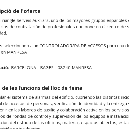
pció de l'oferta
riangle Serveis Auxiliars, uno de los mayores grupos españoles
icios de contratación de profesionales que pone en el centro de su
dad.

 seleccionado a un CONTROLADOR/RA DE ACCESOS para una de nu
a en MANRESA.
ació:
BARCELONA - BAGES - 08240 MANRESA
 de les funcions del lloc de feina
lar el sistema de alarmas del edificio, cubriendo las distintas inci
ol de accesos de personas, verificación de identidad y la entrega y
enir en las labores de auxilio y colaboración activa en los servicios.
ios de rondas de control y supervisión de los equipos e instalacion
cción del estado de las oficinas, material, espacios abiertos, esta
isión de incidencias.
