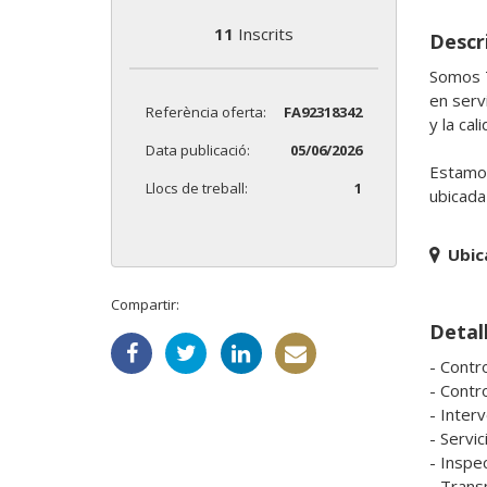
11
Inscrits
Descri
Somos T
en serv
Referència oferta:
FA92318342
y la cali
Data publicació:
05/06/2026
Estamos
Llocs de treball:
1
ubicad
Ubic
Compartir:
Detall
- Contro
- Contr
- Interv
- Servic
- Inspe
- Transm