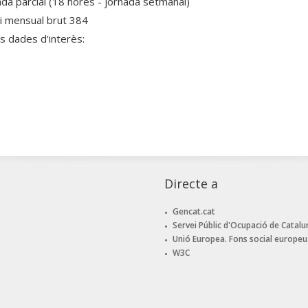
ada parcial (18 hores - jornada setmanal)
ri mensual brut 384
es dades d'interès:
Directe a
Gencat.cat
Servei Públic d'Ocupació de Catalu
Unió Europea. Fons social europeu
W3C