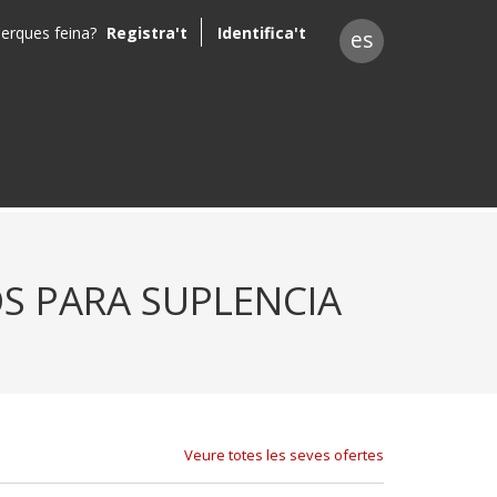
erques feina?
Registra't
Identifica't
es
S PARA SUPLENCIA
Veure totes les seves ofertes