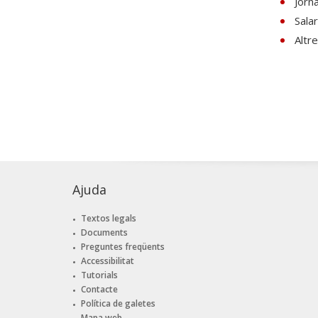
Jorn
Sala
Altr
Ajuda
Textos legals
Documents
Preguntes freqüents
Accessibilitat
Tutorials
Contacte
Política de galetes
Mapa web