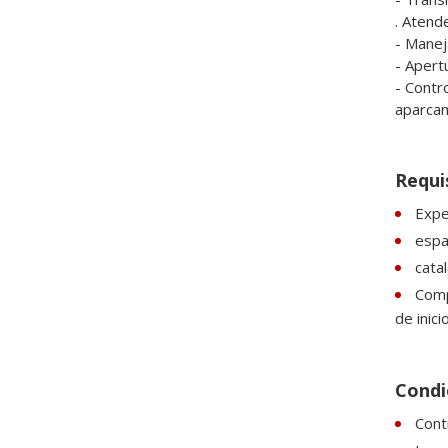
. Atende
- Manej
- Apert
- Contro
aparcam
Requi
Expe
espan
catal
Comp
de inic
Condic
Cont