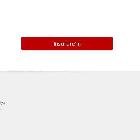
Inscriure'm
nya
.