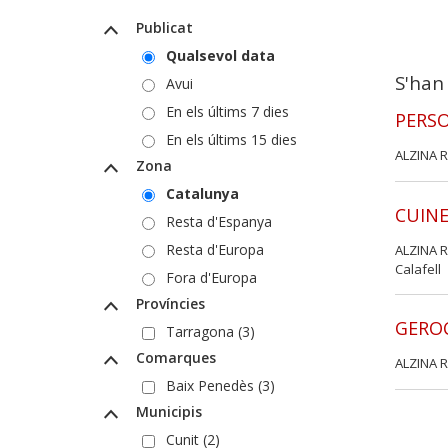
Publicat
Qualsevol data
S'han
Avui
En els últims 7 dies
PERSO
En els últims 15 dies
ALZINA R
Zona
Catalunya
CUINE
Resta d'Espanya
Resta d'Europa
ALZINA R
Calafell
Fora d'Europa
Províncies
GERO
Tarragona (3)
Comarques
ALZINA R
Baix Penedès (3)
Municipis
Cunit (2)