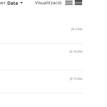
er:
Visualització:
Data
fa 3 dies
fa 14 dies
fa 15 dies