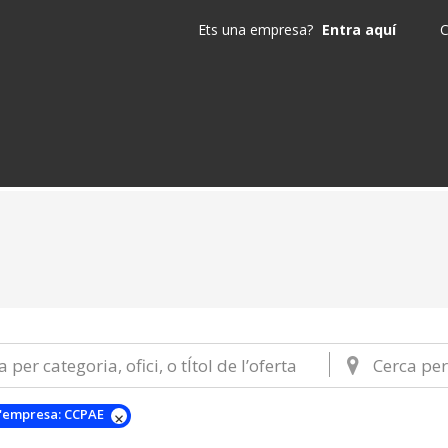
Ets una empresa?
Entra aquí
C
'empresa:
CCPAE