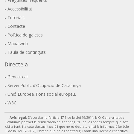
Preguntes freqüents
Accessibilitat
Tutorials
Contacte
Política de galetes
Mapa web
Taula de continguts
Directe a
Gencat.cat
Servei Públic d'Ocupació de Catalunya
Unió Europea. Fons social europeu.
W3C
Avís legal:
D'acord amb l'article 17.1 de la Llei 19/2014, la © Generalitat de
Catalunya permet la reutilització dels continguts i de les dades sempre que se'n
citi la font, i la data d'actualització i que no es desnaturalitzi la informació (article
8 de la Llei 37/2007), i també que no es contradigui amb una llicència específica.