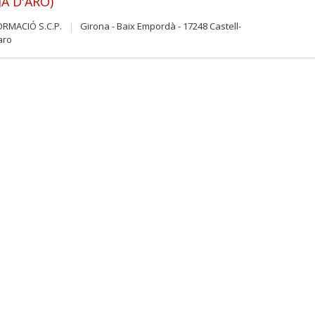
JA D'ARO)
ORMACIÓ S.C.P.
Girona - Baix Empordà - 17248 Castell-
aro