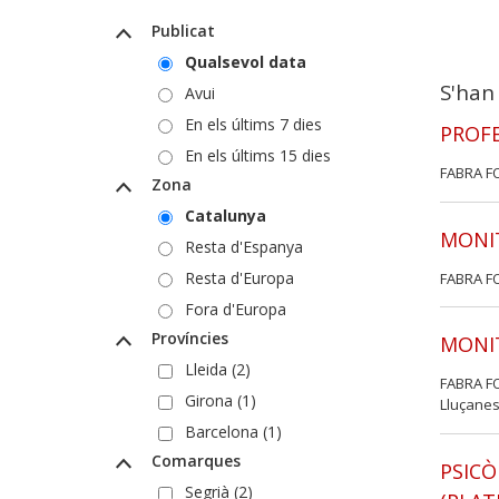
Publicat
Qualsevol data
S'han
Avui
En els últims 7 dies
PROFE
En els últims 15 dies
FABRA F
Zona
Catalunya
MONIT
Resta d'Espanya
Resta d'Europa
FABRA F
Fora d'Europa
Províncies
MONI
Lleida (2)
FABRA F
Girona (1)
Lluçane
Barcelona (1)
Comarques
PSICÒ
Segrià (2)