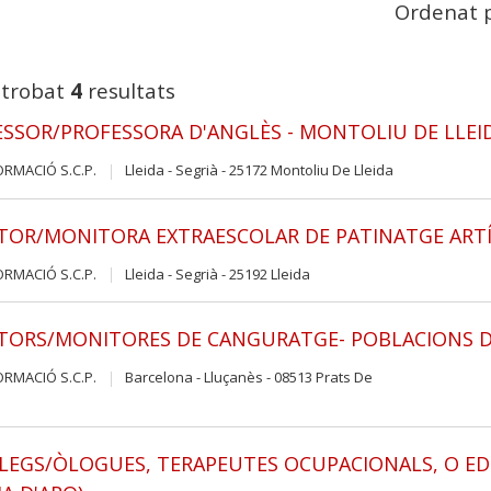
Ordenat p
 trobat
4
resultats
SSOR/PROFESSORA D'ANGLÈS - MONTOLIU DE LLEI
ORMACIÓ S.C.P.
Lleida - Segrià - 25172 Montoliu De Lleida
OR/MONITORA EXTRAESCOLAR DE PATINATGE ARTÍS
ORMACIÓ S.C.P.
Lleida - Segrià - 25192 Lleida
TORS/MONITORES DE CANGURATGE- POBLACIONS D
ORMACIÓ S.C.P.
Barcelona - Lluçanès - 08513 Prats De
s
LEGS/ÒLOGUES, TERAPEUTES OCUPACIONALS, O ED