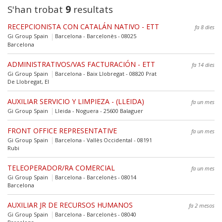
S'han trobat
9
resultats
RECEPCIONISTA CON CATALÁN NATIVO - ETT
fa 8 dies
Gi Group Spain
Barcelona - Barcelonès - 08025
Barcelona
ADMINISTRATIVOS/VAS FACTURACIÓN - ETT
fa 14 dies
Gi Group Spain
Barcelona - Baix Llobregat - 08820 Prat
De Llobregat, El
AUXILIAR SERVICIO Y LIMPIEZA - (LLEIDA)
fa un mes
Gi Group Spain
Lleida - Noguera - 25600 Balaguer
FRONT OFFICE REPRESENTATIVE
fa un mes
Gi Group Spain
Barcelona - Vallès Occidental - 08191
Rubi
TELEOPERADOR/RA COMERCIAL
fa un mes
Gi Group Spain
Barcelona - Barcelonès - 08014
Barcelona
AUXILIAR JR DE RECURSOS HUMANOS
fa 2 mesos
Gi Group Spain
Barcelona - Barcelonès - 08040