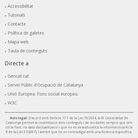
Accessibilitat
Tutorials
Contacte
Política de galetes
Mapa web
Taula de continguts
Directe a
Gencat.cat
Servei Públic d'Ocupació de Catalunya
Unió Europea. Fons social europeu.
W3C
Avís legal:
D'acord amb l'article 17.1 de la Llei 19/2014, la © Generalitat de
Catalunya permet la reutilització dels continguts i de les dades sempre que se'n
citi la font, i la data d'actualització i que no es desnaturalitzi la informació (article
8 de la Llei 37/2007), i també que no es contradigui amb una llicència específica.