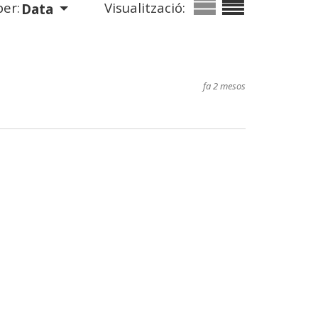
er:
Visualització:
Data
fa 2 mesos