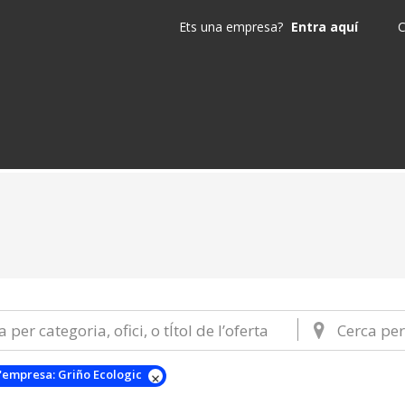
Ets una empresa?
Entra aquí
C
'empresa:
Griño Ecologic