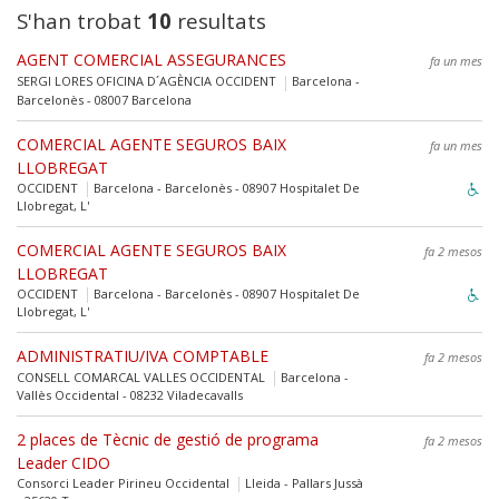
S'han trobat
10
resultats
AGENT COMERCIAL ASSEGURANCES
fa un mes
SERGI LORES OFICINA D´AGÈNCIA OCCIDENT
Barcelona -
Barcelonès - 08007 Barcelona
COMERCIAL AGENTE SEGUROS BAIX
fa un mes
LLOBREGAT
OCCIDENT
Barcelona - Barcelonès - 08907 Hospitalet De
Llobregat, L'
COMERCIAL AGENTE SEGUROS BAIX
fa 2 mesos
LLOBREGAT
OCCIDENT
Barcelona - Barcelonès - 08907 Hospitalet De
Llobregat, L'
ADMINISTRATIU/IVA COMPTABLE
fa 2 mesos
CONSELL COMARCAL VALLES OCCIDENTAL
Barcelona -
Vallès Occidental - 08232 Viladecavalls
2 places de Tècnic de gestió de programa
fa 2 mesos
Leader CIDO
Consorci Leader Pirineu Occidental
Lleida - Pallars Jussà