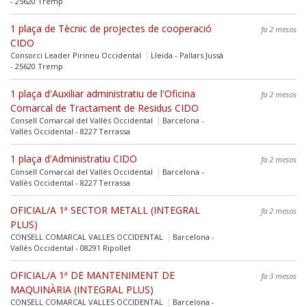
- 25620 Tremp
1 plaça de Tècnic de projectes de cooperació
fa 2 mesos
CIDO
Consorci Leader Pirineu Occidental
Lleida - Pallars Jussà
- 25620 Tremp
1 plaça d'Auxiliar administratiu de l'Oficina
fa 2 mesos
Comarcal de Tractament de Residus CIDO
Consell Comarcal del Vallès Occidental
Barcelona -
Vallès Occidental - 8227 Terrassa
1 plaça d'Administratiu CIDO
fa 2 mesos
Consell Comarcal del Vallès Occidental
Barcelona -
Vallès Occidental - 8227 Terrassa
OFICIAL/A 1ª SECTOR METALL (INTEGRAL
fa 2 mesos
PLUS)
CONSELL COMARCAL VALLES OCCIDENTAL
Barcelona -
Vallès Occidental - 08291 Ripollet
OFICIAL/A 1ª DE MANTENIMENT DE
fa 3 mesos
MAQUINÀRIA (INTEGRAL PLUS)
CONSELL COMARCAL VALLES OCCIDENTAL
Barcelona -