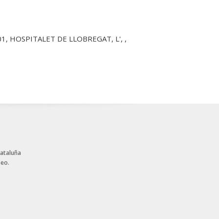
901, HOSPITALET DE LLOBREGAT, L', ,
Cataluña
peo.