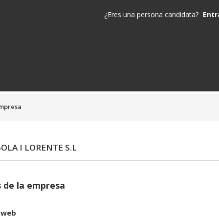
¿Eres una persona candidata?
Entr
empresa
OLA I LORENTE S.L
 de la empresa
 web