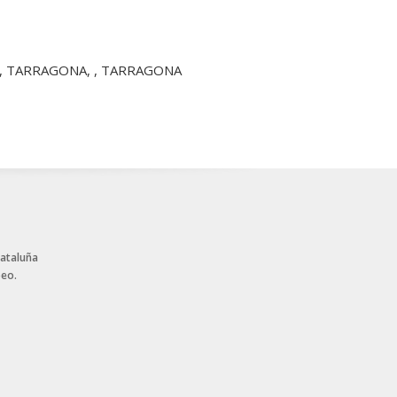
3007, TARRAGONA, , TARRAGONA
Cataluña
peo.