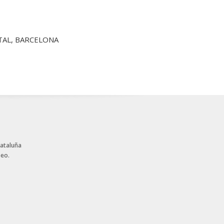
NTAL, BARCELONA
Cataluña
peo.