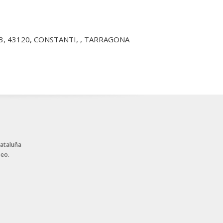
ro 13, 43120, CONSTANTI, , TARRAGONA
Cataluña
peo.