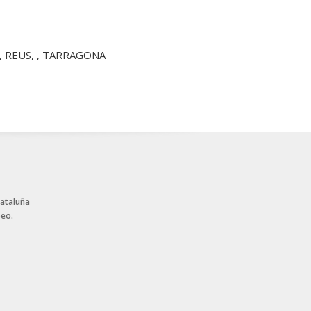
01, REUS, , TARRAGONA
Cataluña
peo.