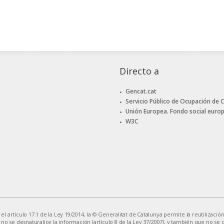
Directo a
Gencat.cat
Servicio Público de Ocupación de 
Unión Europea. Fondo social euro
W3C
 artículo 17.1 de la Ley 19/2014, la © Generalitat de Catalunya permite la reutilización
 no se desnaturalice la información (artículo 8 de la Ley 37/2007), y también que no se 