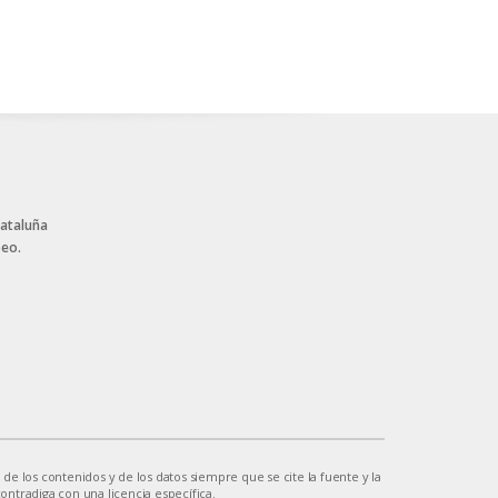
Cataluña
peo.
 de los contenidos y de los datos siempre que se cite la fuente y la
contradiga con una licencia específica.