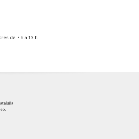
dres de 7 h a 13 h.
Cataluña
peo.