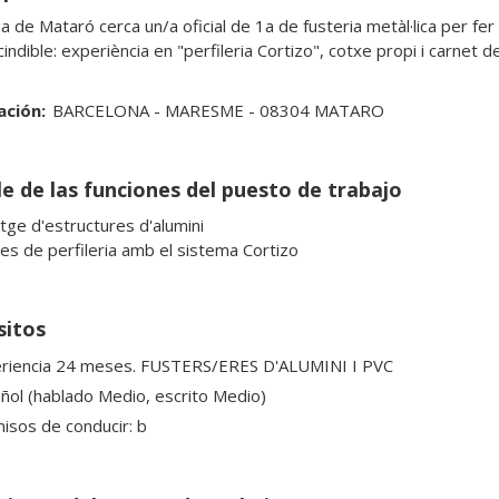
de Mataró cerca un/a oficial de 1a de fusteria metàl·lica per fer e
ndible: experiència en "perfileria Cortizo", cotxe propi i carnet de
ación:
BARCELONA - MARESME - 08304 MATARO
le de las funciones del puesto de trabajo
tge d'estructures d'alumini

es de perfileria amb el sistema Cortizo
sitos
riencia 24 meses. FUSTERS/ERES D'ALUMINI I PVC
ñol (hablado Medio, escrito Medio)
isos de conducir: b