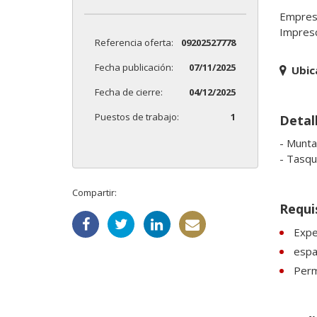
Empresa 
Impresci
Referencia oferta:
09202527778
Fecha publicación:
07/11/2025
Ubic
Fecha de cierre:
04/12/2025
Puestos de trabajo:
1
Detal
- Munta
- Tasqu
Compartir:
Requi
Expe
espa
Perm