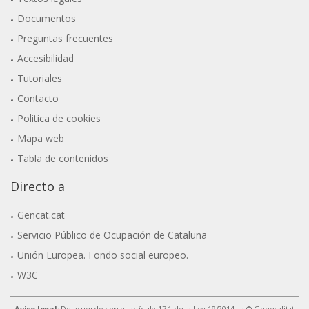
Documentos
Preguntas frecuentes
Accesibilidad
Tutoriales
Contacto
Politica de cookies
Mapa web
Tabla de contenidos
Directo a
Gencat.cat
Servicio Público de Ocupación de Cataluña
Unión Europea. Fondo social europeo.
W3C
Aviso legal:
De acuerdo con el artículo 17.1 de la Ley 19/2014, la © Generalitat