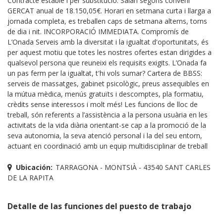
Contracte estable i per substitució. Salari segons conveni
GERCAT anual de 18.150,05€. Horari en setmana curta i llarga a
jornada completa, es treballen caps de setmana alterns, torns
de dia i nit. INCORPORACIÓ IMMEDIATA. Compromís de
L’Onada Serveis amb la diversitat i la igualtat d'oportunitats, és
per aquest motiu que totes les nostres ofertes estan dirigides a
qualsevol persona que reuneixi els requisits exigits. L’Onada fa
un pas ferm per la igualtat, t'hi vols sumar? Cartera de BBSS:
serveis de massatges, gabinet psicològic, preus assequibles en
la mútua mèdica, menús gratuïts i descomptes, pla formatiu,
crèdits sense interessos i molt més! Les funcions de lloc de
treball, són referents a l’assistència a la persona usuària en les
activitats de la vida diària orientant-se cap a la promoció de la
seva autonomia, la seva atenció personal i la del seu entorn,
actuant en coordinació amb un equip multidisciplinar de treball
Ubicación:
TARRAGONA - MONTSIÀ - 43540 SANT CARLES
DE LA RAPITA
Detalle de las funciones del puesto de trabajo