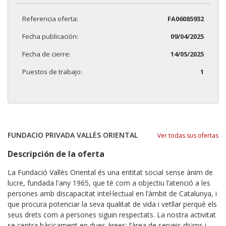
Referencia oferta:
FA06085932
Fecha publicación:
09/04/2025
Fecha de cierre:
14/05/2025
Puestos de trabajo:
1
FUNDACIO PRIVADA VALLÈS ORIENTAL
Ver todas sus ofertas
Descripción de la oferta
La Fundació Vallès Oriental és una entitat social sense ànim de
lucre, fundada l'any 1965, que té com a objectiu l’atenció a les
persones amb discapacitat intel·lectual en l’àmbit de Catalunya, i
que procura potenciar la seva qualitat de vida i vetllar perquè els
seus drets com a persones siguin respectats. La nostra activitat
se centra bàsicament en dues àrees: l’àrea de serveis diürns i