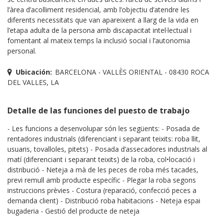
l’àrea d’acolliment residencial, amb l’objectiu d’atendre les
diferents necessitats que van apareixent a llarg de la vida en
l’etapa adulta de la persona amb discapacitat intel·lectual i
fomentant al mateix temps la inclusió social i l’autonomia
personal.
Ubicación:
BARCELONA - VALLÈS ORIENTAL - 08430 ROCA
DEL VALLES, LA
Detalle de las funciones del puesto de trabajo
- Les funcions a desenvolupar són les següents: - Posada de
rentadores industrials (diferenciant i separant teixits: roba llit,
usuaris, tovalloles, pitets) - Posada d’assecadores industrials al
matí (diferenciant i separant teixits) de la roba, col•locació i
distribució - Neteja a mà de les peces de roba més tacades,
previ remull amb producte específic - Plegar la roba segons
instruccions prèvies - Costura (reparació, confecció peces a
demanda client) - Distribució roba habitacions - Neteja espai
bugaderia - Gestió del producte de neteja