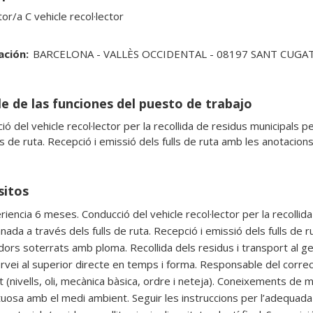
r/a C vehicle recol·lector 
ación:
BARCELONA - VALLÈS OCCIDENTAL - 08197 SANT CUGAT
le de las funciones del puesto de trabajo
ó del vehicle recol·lector per la recollida de residus municipals pe
ls de ruta. Recepció i emissió dels fulls de ruta amb les anotacion
sitos
iencia 6 meses. Conducció del vehicle recol·lector per la recollida 
ada a través dels fulls de ruta. Recepció i emissió dels fulls de r
dors soterrats amb ploma. Recollida dels residus i transport al ge
ervei al superior directe en temps i forma. Responsable del corr
t (nivells, oli, mecànica bàsica, ordre i neteja). Coneixements de 
uosa amb el medi ambient. Seguir les instruccions per l’adequada