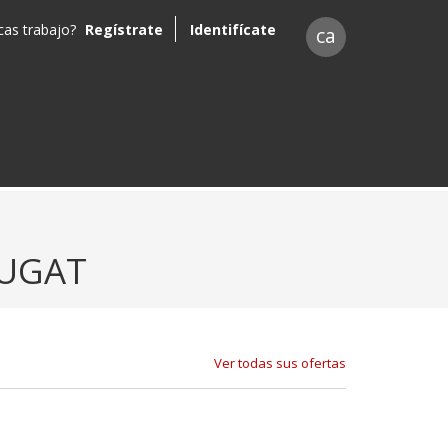
as trabajo?
Regístrate
Identifícate
ca
CUGAT
Ver todas sus ofertas