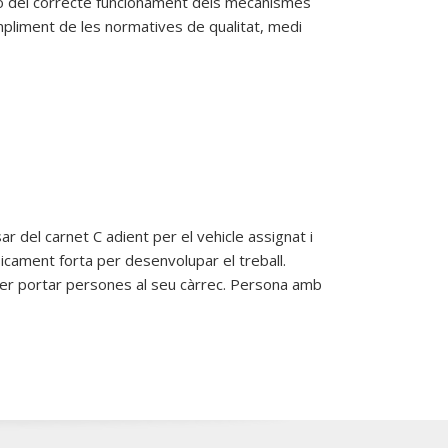
visió del correcte funcionament dels mecanismes
mpliment de les normatives de qualitat, medi
r del carnet C adient per el vehicle assignat i
icament forta per desenvolupar el treball.
 per portar persones al seu càrrec. Persona amb