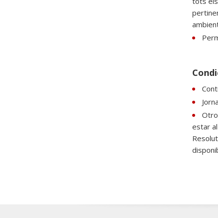
tots el
pertine
ambient
Perm
Condi
Cont
Jorn
Otro
estar a
Resolut
disponib