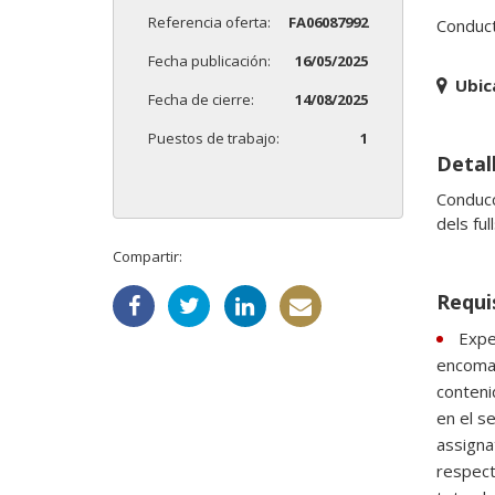
Referencia oferta:
FA06087992
Conducto
Fecha publicación:
16/05/2025
Ubic
Fecha de cierre:
14/08/2025
Puestos de trabajo:
1
Detal
Conducci
dels ful
Compartir:
Requi
Exper
encoman
conteni
en el s
assigna
respect