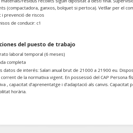
s materials/residus recollits siguin dipositat a destí final. Super
nts (compactadora, ganxos, bolquet si pertoca). Vetllar per el co
 i prevenció de riscos
isos de conducir: c1
ciones del puesto de trabajo
rato laboral temporal (6 meses)
ada completa
s datos de interés: Salari anual brut de 21000 a 21900 eu. Disposa
l corrent de la normativa vigent. En possessió del CAP Persona fís
iva , capacitat d’aprenentatge i d’adaptació als canvis. Capacitat
ilitat horària.