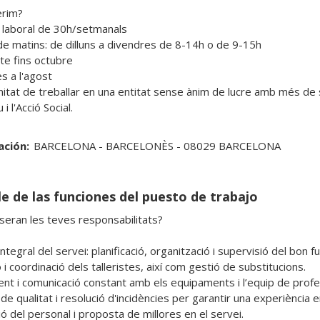
rim?

 laboral de 30h/setmanals

de matins: de dilluns a divendres de 8-14h o de 9-15h

te fins octubre

 a l'agost 

itat de treballar en una entitat sense ànim de lucre amb més de s
 i l'Acció Social.
ación:
BARCELONA - BARCELONÈS - 08029 BARCELONA
le de las funciones del puesto de trabajo
seran les teves responsabilitats?

ntegral del servei: planificació, organització i supervisió del bon f
 i coordinació dels talleristes, així com gestió de substitucions.

nt i comunicació constant amb els equipaments i l’equip de profes
de qualitat i resolució d'incidències per garantir una experiència 