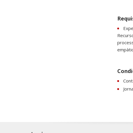
Requi
Expe
Recurso
process
empàtic
Condi
Cont
Jorn