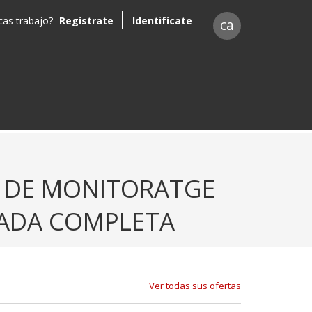
as trabajo?
Regístrate
Identifícate
ca
Ó DE MONITORATGE
NADA COMPLETA
Ver todas sus ofertas