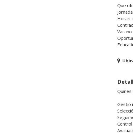
Que ofe
Jornada
Horari 
Contrac
Vacances
Oportun
Educatiu
Ubic
Detal
Quines 
Gestió i
Selecció
Seguime
Control 