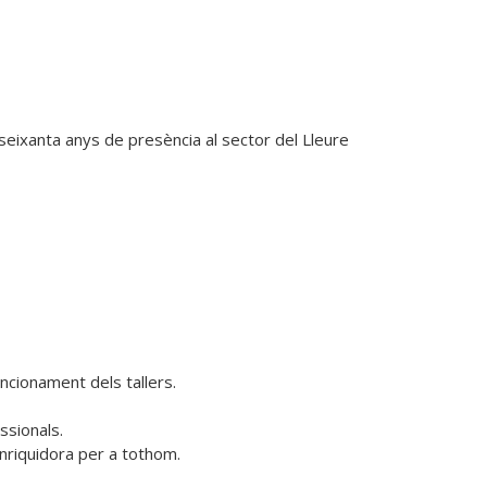
eixanta anys de presència al sector del Lleure 
uncionament dels tallers.

sionals.

enriquidora per a tothom.
