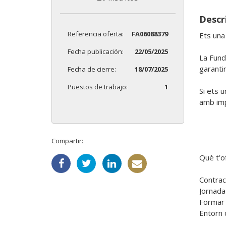
Descr
Referencia oferta:
FA06088379
Ets una
Fecha publicación:
22/05/2025
La Fund
garantir
Fecha de cierre:
18/07/2025
Puestos de trabajo:
1
Si ets u
amb imp
Compartir:
Què t’o
Contract
Jornada
Formar p
Entorn d