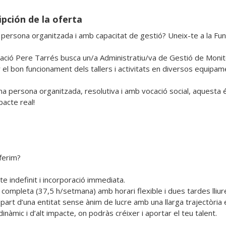
ipción de la oferta
 persona organitzada i amb capacitat de gestió? Uneix-te a la Fun
ació Pere Tarrés busca un/a Administratiu/va de Gestió de Monito
 el bon funcionament dels tallers i activitats en diversos equipame
na persona organitzada, resolutiva i amb vocació social, aquesta és
acte real!

ferim?

e indefinit i incorporació immediata.

 completa (37,5 h/setmana) amb horari flexible i dues tardes lliure
art d’una entitat sense ànim de lucre amb una llarga trajectòria en
inàmic i d’alt impacte, on podràs créixer i aportar el teu talent.
