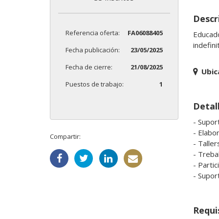
Descr
Referencia oferta:
FA06088405
Educado
indefini
Fecha publicación:
23/05/2025
Fecha de cierre:
21/08/2025
Ubic
Puestos de trabajo:
1
Detal
- Suport
- Elabo
Compartir:
- Taller
- Treba
- Partic
- Suport
Requi