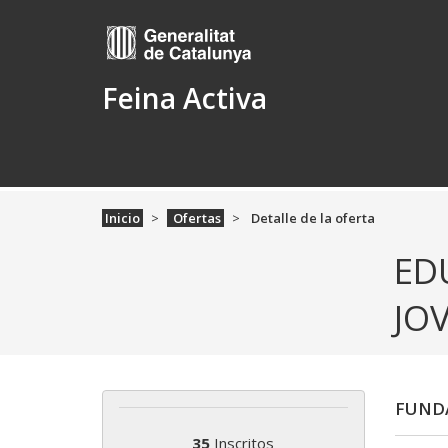
Feina Activa
Inicio
Ofertas
Detalle de la oferta
ED
JO
FUNDA
35
Inscritos