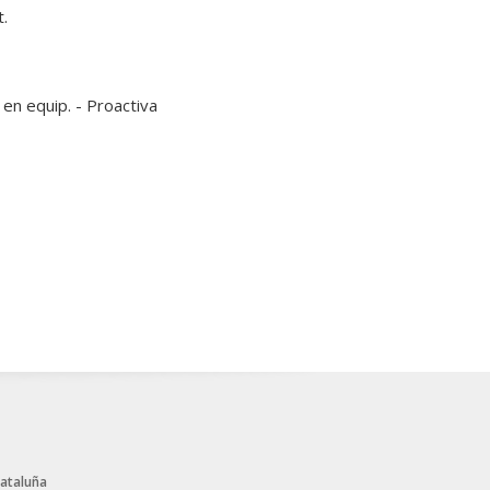
.
 en equip. - Proactiva
Cataluña