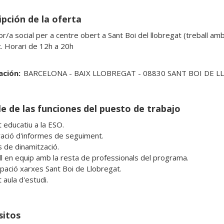
ipción de la oferta
r/a social per a centre obert a Sant Boi del llobregat (treball am
t. Horari de 12h a 20h
ación:
BARCELONA - BAIX LLOBREGAT - 08830 SANT BOI DE 
le de las funciones del puesto de trabajo
 educatiu a la ESO.

ració d'informes de seguiment.

s de dinamització.

ll en equip amb la resta de professionals del programa.

ipació xarxes Sant Boi de Llobregat.

 aula d'estudi.
sitos