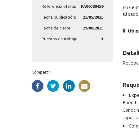
Referencia oferta:
FA06088459
En Cent
sábados
Fecha publicación:
23/05/2025
Fecha de cierre:
21/08/2025
Ubic
Puestos de trabajo:
1
Detal
Recepci
Compartir:
Requi
Expe
Buen tr
Conocim
capacid
Comp