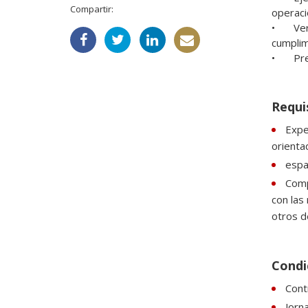
Compartir:
operaci
•	Verificar las dimensiones y tolerancias de las piezas fabricadas, utilizando instrumentos de medición y asegurando el 
cumplim
•	P
Requi
Expe
orientad
espa
Comp
con las
otros d
Condi
Cont
Jorn