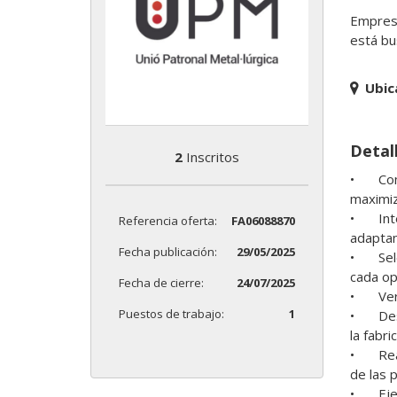
Empresa
está bu
Ubic
Detal
2
Inscritos
•	Configurar el torno CNC FANUC con los parámetros adecuados (velocidades, avances, herramientas de corte), 
maximiz
•	Interpretar planos técnicos y especificaciones de mecanizado, comprendiendo los requerimientos de cada pieza y 
Referencia oferta:
FA06088870
adaptan
Fecha publicación:
29/05/2025
•	Seleccionar y montar las herramientas necesarias, asegurando la disponibilidad de los elementos adecuados para 
cada ope
Fecha de cierre:
24/07/2025
•	Verificar la correcta sujeción de la pieza en la máquina, garantizando la estabilidad y precisión durante el mecanizado.

Puestos de trabajo:
1
•	Desarrollar y optimizar programas CNC en lenguaje FANUC para tornos CNC, garantizando la eficiencia y precisión en 
la fabri
•	Realizar ajustes y correcciones en el programa si es necesario, optimizando el proceso y garantizando la calidad final 
de las p
•	Ejecutar el programa CNC y supervisar el proceso de mecanizado, monitoreando el correcto desarrollo de las 