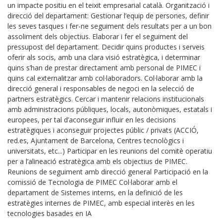
un impacte positiu en el teixit empresarial català. Organització i
direcció del departament: Gestionar l’equip de persones, definir
les seves tasques i fer-ne seguiment dels resultats per a un bon
assoliment dels objectius. Elaborar i fer el seguiment del
pressupost del departament. Decidir quins productes i serveis
oferir als socis, amb una clara visió estratègica, i determinar
quins s’han de prestar directament amb personal de PIMEC i
quins cal externalitzar amb col·laboradors. Col·laborar amb la
direcció general i responsables de negoci en la selecció de
partners estratègics. Cercar i mantenir relacions institucionals
amb administracions públiques, locals, autonòmiques, estatals i
europees, per tal d’aconseguir influir en les decisions
estratègiques i aconseguir projectes públic / privats (ACCIÓ,
red.es, Ajuntament de Barcelona, Centres tecnològics i
universitats, etc...) Participar en les reunions del comitè operatiu
per a l’alineació estratègica amb els objectius de PIMEC.
Reunions de seguiment amb direcció general Participació en la
comissió de Tecnologia de PIMEC Col·laborar amb el
departament de Sistemes interns, en la definició de les
estratègies internes de PIMEC, amb especial interès en les
tecnologies basades en IA