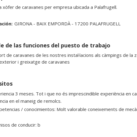
a xòfer de caravanes per empresa ubicada a Palafrugell.
ación:
GIRONA - BAIX EMPORDÀ - 17200 PALAFRUGELL
le de las funciones del puesto de trabajo
rt de caravanes de les nostres instal·lacions als càmpings de la zo
exterior i greixatge de caravanes
sitos
riencia 3 meses. Tot i que no és imprescindible experiència en c
ncia en el maneig de remolcs.
etencias / conocimientos: Molt valorable coneixements de mecànica
isos de conducir: b