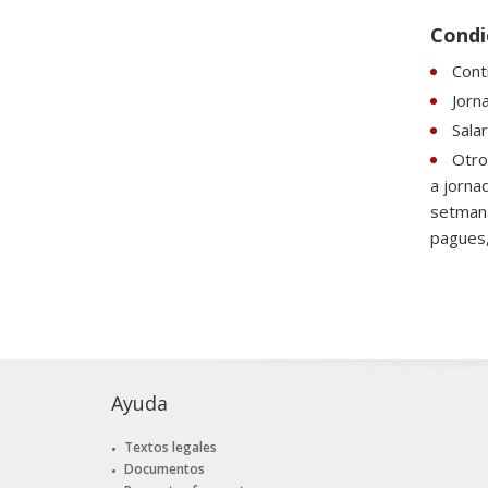
Condi
Cont
Jorn
Sala
Otro
a jorna
setmana
pagues, 
Ayuda
Textos legales
Documentos