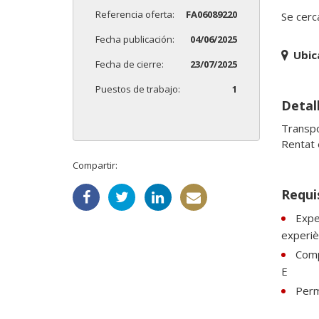
Referencia oferta:
FA06089220
Se cerc
Fecha publicación:
04/06/2025
Ubic
Fecha de cierre:
23/07/2025
Puestos de trabajo:
1
Detal
Transpo
Rentat 
Compartir:
Requi
Expe
experiè
Comp
E
Perm