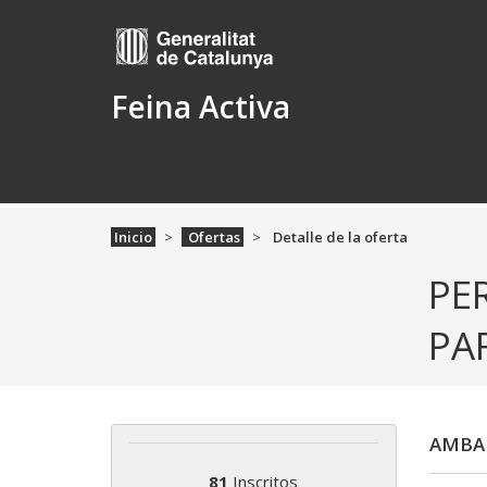
Feina Activa
Inicio
Ofertas
Detalle de la oferta
PE
PA
AMBAR
81
Inscritos