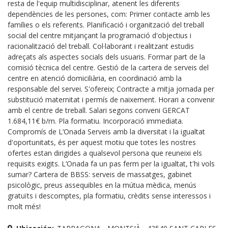
resta de l'equip multidisciplinar, atenent les diferents
dependències de les persones, com: Primer contacte amb les
famílies o els referents. Planificació i organització del treball
social del centre mitjançant la programació d'objectius i
racionalització del treball. Col·laborant i realitzant estudis
adreçats als aspectes socials dels usuaris. Formar part de la
comisió tècnica del centre. Gestió de la cartera de serveis del
centre en atenció domiciliària, en coordinació amb la
responsable del servei. S'ofereix; Contracte a mitja jornada per
substitució maternitat i permís de naixement. Horari a convenir
amb el centre de treball. Salari segons conveni GERCAT
1.684,11€ b/m. Pla formatiu. Incorporació immediata.
Compromís de L’Onada Serveis amb la diversitat i la igualtat
d'oportunitats, és per aquest motiu que totes les nostres
ofertes estan dirigides a qualsevol persona que reuneixi els
requisits exigits. L’Onada fa un pas ferm per la igualtat, t'hi vols
sumar? Cartera de BBSS: serveis de massatges, gabinet
psicològic, preus assequibles en la mútua mèdica, menús
gratuïts i descomptes, pla formatiu, crèdits sense interessos i
molt més!