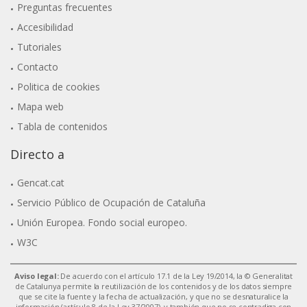
Preguntas frecuentes
Accesibilidad
Tutoriales
Contacto
Politica de cookies
Mapa web
Tabla de contenidos
Directo a
Gencat.cat
Servicio Público de Ocupación de Cataluña
Unión Europea. Fondo social europeo.
W3C
Aviso legal:
De acuerdo con el artículo 17.1 de la Ley 19/2014, la © Generalitat
de Catalunya permite la reutilización de los contenidos y de los datos siempre
que se cite la fuente y la fecha de actualización, y que no se desnaturalice la
información (artículo 8 de la Ley 37/2007), y también que no se contradiga con