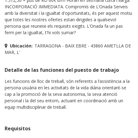
1.512,50 + pus de RD 60€ b/m Horari en setmana curta i llarga.
INCORPORACIÓ IMMEDIATA. Compromís de L’Onada Serveis
amb la diversitat i la igualtat d'oportunitats, és per aquest motiu
que totes les nostres ofertes estan dirigides a qualsevol
persona que reuneixi els requisits exigits. L’Onada fa un pas
ferm per la igualtat, t'hi vols sumar?
Ubicación:
TARRAGONA - BAIX EBRE - 43860 AMETLLA DE
MAR, L'
Detalle de las funciones del puesto de trabajo
Les funcions de lloc de treball, són referents a l’assistència a la
persona usuària en les activitats de la vida diària orientant-se
cap a la promoció de la seva autonomia, la seva atenció
personal i la del seu entorn, actuant en coordinació amb un
equip multidisciplinar de treball.
Requisitos