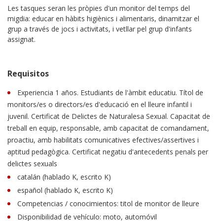
Les tasques seran les pròpies d'un monitor del temps del
migdia: educar en hàbits higiènics i alimentaris, dinamitzar el
grup a través de jocs i activitats, i vetllar pel grup d'infants
assignat.
Requisitos
Experiencia 1 años. Estudiants de l'àmbit educatiu. Títol de
monitors/es o directors/es d'educació en el lleure infantil i
juvenil. Certificat de Delictes de Naturalesa Sexual. Capacitat de
treball en equip, responsable, amb capacitat de comandament,
proactiu, amb habilitats comunicatives efectives/assertives i
aptitud pedagògica. Certificat negatiu d'antecedents penals per
delictes sexuals
catalán (hablado K, escrito K)
español (hablado K, escrito K)
Competencias / conocimientos: titol de monitor de lleure
Disponibilidad de vehículo: moto, automóvil