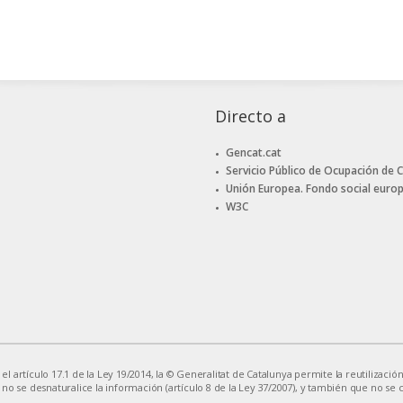
Directo a
Gencat.cat
Servicio Público de Ocupación de 
Unión Europea. Fondo social euro
W3C
 artículo 17.1 de la Ley 19/2014, la © Generalitat de Catalunya permite la reutilización
 no se desnaturalice la información (artículo 8 de la Ley 37/2007), y también que no se 