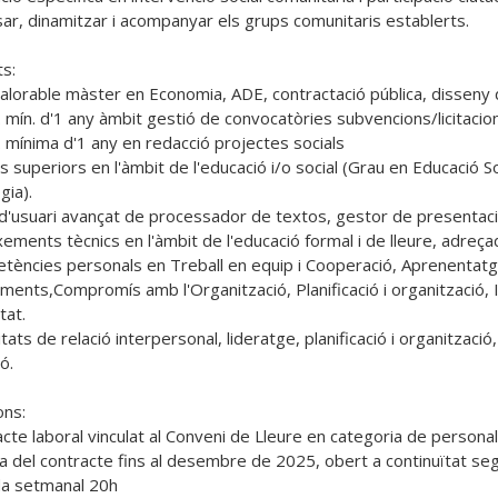
sar, dinamitzar i acompanyar els grups comunitaris establerts.

s:

valorable màster en Economia, ADE, contractació pública, disseny de
. mín. d'1 any àmbit gestió de convocatòries subvencions/licitacion
. mínima d'1 any en redacció projectes socials

s superiors en l'àmbit de l'educació i/o social (Grau en Educació Soc
ia).

 d'usuari avançat de processador de textos, gestor de presentacions
ements tècnics en l'àmbit de l'educació formal i de lleure, adreçada 
tències personals en Treball en equip i Cooperació, Aprenentatge i
ments,Compromís amb l'Organització, Planificació i organització, In
tat.

tats de relació interpersonal, lideratge, planificació i organització
.

ns:

cte laboral vinculat al Conveni de Lleure en categoria de personal d
a del contracte fins al desembre de 2025, obert a continuïtat sego
da setmanal 20h
