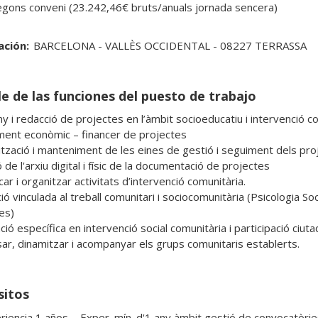
egons conveni (23.242,46€ bruts/anuals jornada sencera)
ación:
BARCELONA - VALLÈS OCCIDENTAL - 08227 TERRASSA
le de las funciones del puesto de trabajo
y i redacció de projectes en l’àmbit socioeducatiu i intervenció co
ment econòmic – financer de projectes

lització i manteniment de les eines de gestió i seguiment dels proj
 de l'arxiu digital i físic de la documentació de projectes

icar i organitzar activitats d’intervenció comunitària.

ció vinculada al treball comunitari i sociocomunitària (Psicologia Soci
es)

ió específica en intervenció social comunitària i participació ciuta
sar, dinamitzar i acompanyar els grups comunitaris establerts.
sitos
riencia 1 años. - Exper. mín. d'1 any àmbit gestió de convocatòrie