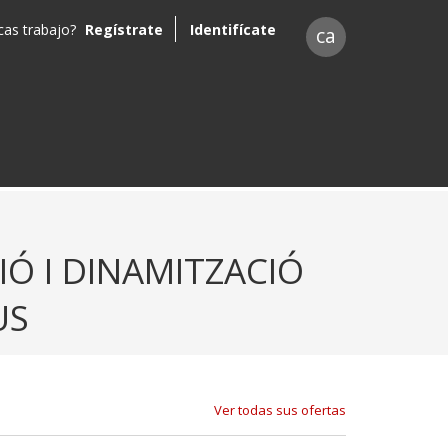
as trabajo?
Regístrate
Identifícate
ca
IÓ I DINAMITZACIÓ
US
Ver todas sus ofertas