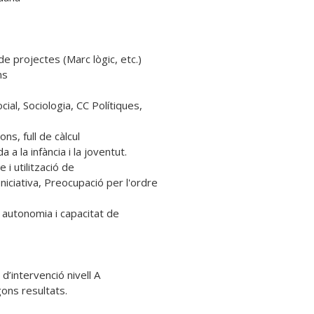
 projectes (Marc lògic, etc.)

s

ial, Sociologia, CC Polítiques,

, full de càlcul

a la infància i la joventut.

 utilització de

iciativa, Preocupació per l'ordre

, autonomia i capacitat de

’intervenció nivell A

ns resultats.
