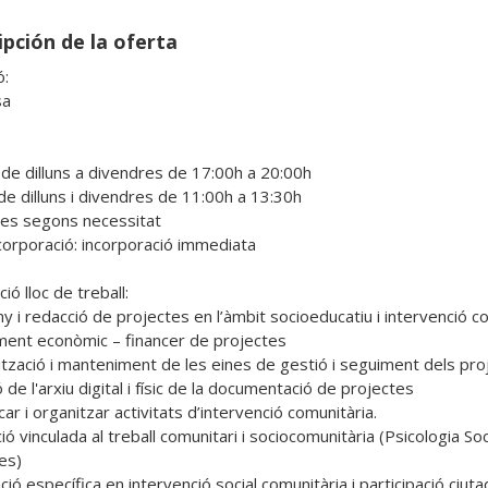
ipción de la oferta
:

a

de dilluns a divendres de 17:00h a 20:00h

de dilluns i divendres de 11:00h a 13:30h

es segons necessitat

corporació: incorporació immediata

ió lloc de treball:

y i redacció de projectes en l’àmbit socioeducatiu i intervenció co
ment econòmic – financer de projectes

lització i manteniment de les eines de gestió i seguiment dels proj
 de l'arxiu digital i físic de la documentació de projectes

icar i organitzar activitats d’intervenció comunitària.

ció vinculada al treball comunitari i sociocomunitària (Psicologia Soci
es)

ió específica en intervenció social comunitària i participació ciuta