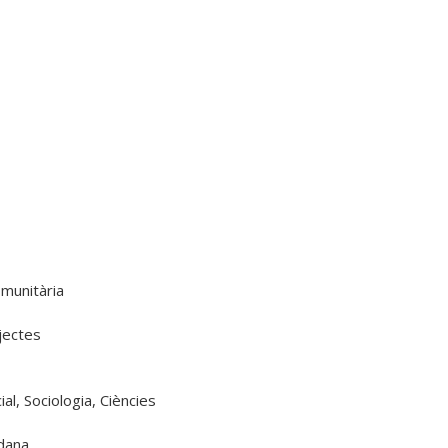
munitària

ectes

al, Sociologia, Ciències

dana
