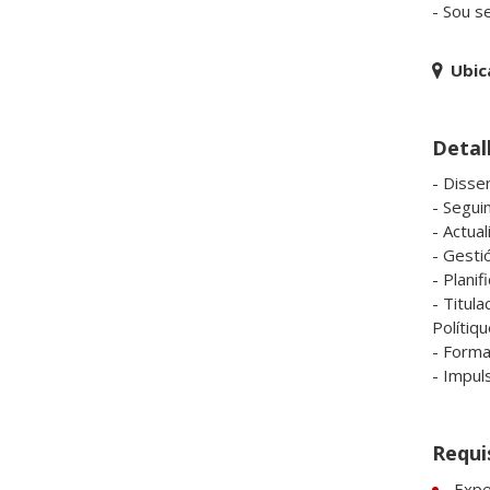
- Sou s
Ubic
Detal
- Dissen
- Segui
- Actua
- Gestió
- Planif
- Titula
Polítiqu
- Formac
- Impul
Requi
Expe