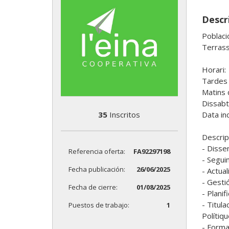
Descr
Població
Terrass
Horari:

Tardes 
Matins 
Dissabt
35
Inscritos
Data in
Descripc
- Dissen
Referencia oferta:
FA92297198
- Segui
Fecha publicación:
26/06/2025
- Actua
- Gestió
Fecha de cierre:
01/08/2025
- Planif
- Titula
Puestos de trabajo:
1
Polítiqu
- Formac