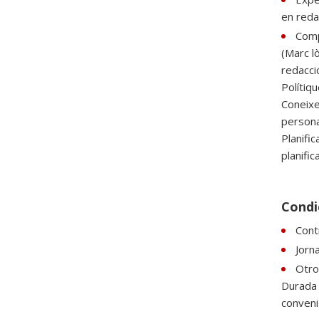
en reda
Comp
(Marc l
redacció
Polítiq
Coneixem
persona
Planific
planific
Condi
Cont
Jorn
Otros
Durada 
conveni