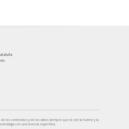
Cataluña
peo.
 de los contenidos y de los datos siempre que se cite la fuente y la
contradiga con una licencia específica.