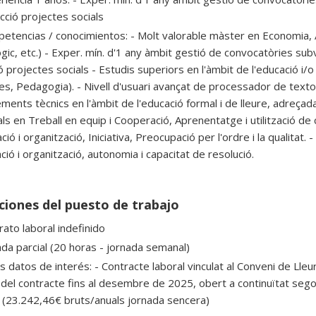
cció projectes socials
etencias / conocimientos: - Molt valorable màster en Economia, A
ògic, etc.) - Exper. mín. d'1 any àmbit gestió de convocatòries sub
 projectes socials - Estudis superiors en l'àmbit de l'educació i/o 
ues, Pedagogia). - Nivell d'usuari avançat de processador de textos
ents tècnics en l'àmbit de l'educació formal i de lleure, adreçada 
ls en Treball en equip i Cooperació, Aprenentatge i utilització 
ació i organització, Iniciativa, Preocupació per l'ordre i la qualitat.
ació i organització, autonomia i capacitat de resolució.
ciones del puesto de trabajo
rato laboral indefinido
ada parcial (20 horas - jornada semanal)
 datos de interés: - Contracte laboral vinculat al Conveni de Lleur
del contracte fins al desembre de 2025, obert a continuïtat sego
 (23.242,46€ bruts/anuals jornada sencera)