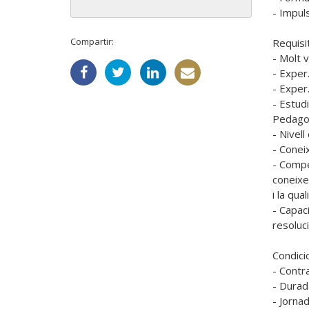
- Impul
Compartir:
Requisit
- Molt 
- Exper
- Exper
- Estudi
Pedagog
- Nivell
- Coneix
- Compe
coneixe
i la quali
- Capaci
resolució
Condicio
- Contra
- Durad
- Jorna