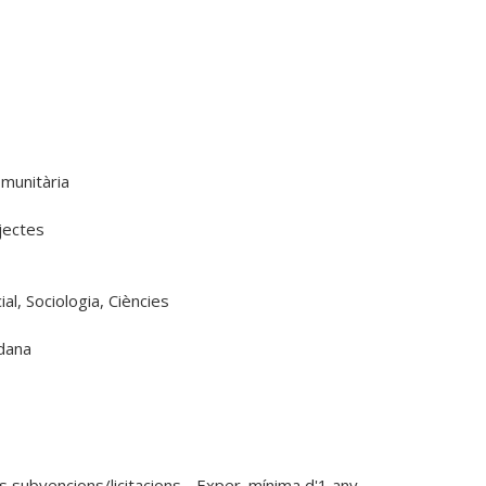
munitària

ectes

al, Sociologia, Ciències

dana

s subvencions/licitacions - Exper. mínima d'1 any