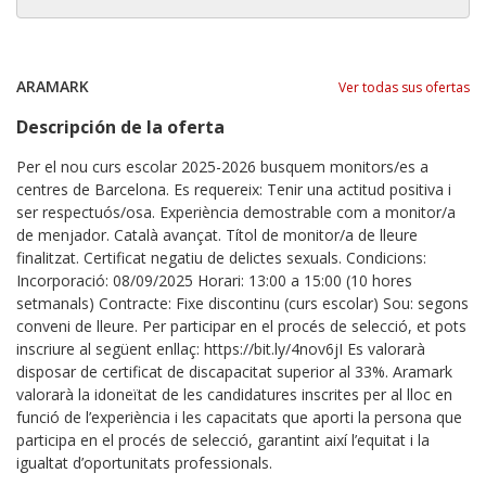
ARAMARK
Ver todas sus ofertas
Descripción de la oferta
Per el nou curs escolar 2025-2026 busquem monitors/es a
centres de Barcelona. Es requereix: Tenir una actitud positiva i
ser respectuós/osa. Experiència demostrable com a monitor/a
de menjador. Català avançat. Títol de monitor/a de lleure
finalitzat. Certificat negatiu de delictes sexuals. Condicions:
Incorporació: 08/09/2025 Horari: 13:00 a 15:00 (10 hores
setmanals) Contracte: Fixe discontinu (curs escolar) Sou: segons
conveni de lleure. Per participar en el procés de selecció, et pots
inscriure al següent enllaç: https://bit.ly/4nov6jI Es valorarà
disposar de certificat de discapacitat superior al 33%. Aramark
valorarà la idoneïtat de les candidatures inscrites per al lloc en
funció de l’experiència i les capacitats que aporti la persona que
participa en el procés de selecció, garantint així l’equitat i la
igualtat d’oportunitats professionals.