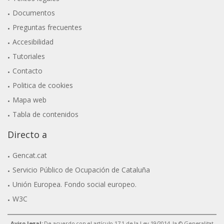
Documentos
Preguntas frecuentes
Accesibilidad
Tutoriales
Contacto
Politica de cookies
Mapa web
Tabla de contenidos
Directo a
Gencat.cat
Servicio Público de Ocupación de Cataluña
Unión Europea. Fondo social europeo.
W3C
Aviso legal:
De acuerdo con el artículo 17.1 de la Ley 19/2014, la © Generalitat