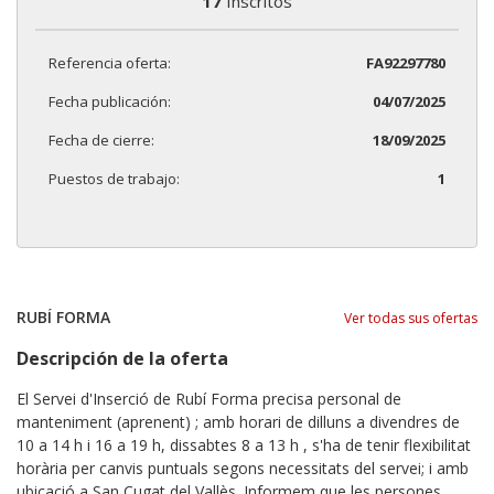
17
Inscritos
Referencia oferta:
FA92297780
Fecha publicación:
04/07/2025
Fecha de cierre:
18/09/2025
Puestos de trabajo:
1
RUBÍ FORMA
Ver todas sus ofertas
Descripción de la oferta
El Servei d'Inserció de Rubí Forma precisa personal de
manteniment (aprenent) ; amb horari de dilluns a divendres de
10 a 14 h i 16 a 19 h, dissabtes 8 a 13 h , s'ha de tenir flexibilitat
horària per canvis puntuals segons necessitats del servei; i amb
ubicació a San Cugat del Vallès. Informem que les persones