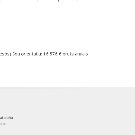
esos) Sou orientatiu: 16.576 € bruts anuals
Cataluña
peo.