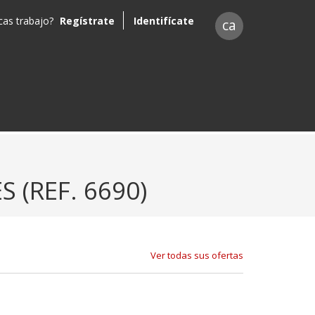
as trabajo?
Regístrate
Identifícate
ca
S (REF. 6690)
Ver todas sus ofertas