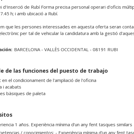
i d'Inserció de Rubí Forma precisa personal operari d'oficis múltip
.45 h; i amb ubicació a Rubí.

m que les persones interessades en aquesta oferta seran conta
lectrònic per tal de vehicular la candidatura amb la gestió d'aques
ación:
BARCELONA - VALLÈS OCCIDENTAL - 08191 RUBI
le de las funciones del puesto de trabajo
 en el condicionament de l'ampliació de l'oficina

a i acabats

es bàsiques de paleta
sitos
riencia 1 años. Experiència mínima d'un any fent tasques similars
etencias / conocimientos: - Experiència mínima d'un any fent tasqu