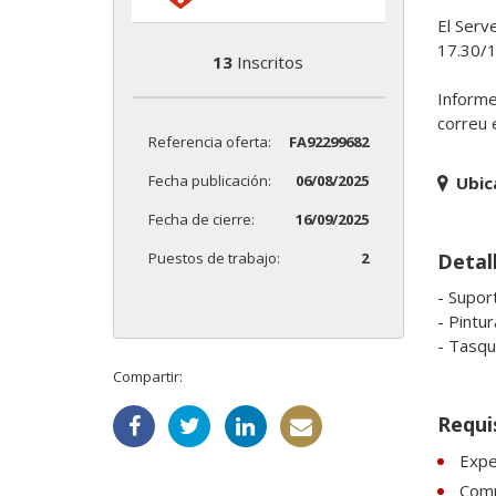
El Serve
17.30/17
13
Inscritos
Informe
correu e
Referencia oferta:
FA92299682
Fecha publicación:
06/08/2025
Ubic
Fecha de cierre:
16/09/2025
Puestos de trabajo:
2
Detal
- Suport
- Pintur
- Tasqu
Compartir:
Requi
Expe
Comp