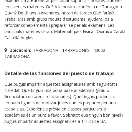
experiència a Batxillerat per donar suport als nostres alumnes
en diverses matèries. On? A la nostra acadèmia de Tarragona
Quan? De dilluns a divendres, horari de tardes Què faràs?
Treballaràs amb grups reduïts d’estudiants, ajudant-los a
reforçar coneixements i preparar-se per als exàmens. Les
principals matèries seran: Matemàtiques Física i Química Català i
Castellà Anglès
Ubicación:
TARRAGONA - TARRAGONÈS - 43002
TARRAGONA
Detalle de las funciones del puesto de trabajo
Que puguis impartir aquestes assignatures amb seguretat i
claredat. Que tinguis una bona base acadèmica (grau o
llicenciatura en àrees relacionades). Que tinguis paciència,
empatia i ganes de motivar joves que es preparen per una
etapa clau. Experiència prèvia en classes particulars o
acadèmies és un punt a favor. Sobretot que tinguin bon nivell i
puguis impartir aquestes assignatures a 1r i 2n de BAT