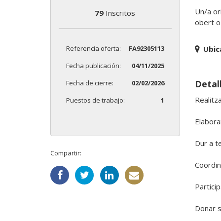
Un/a or
79
Inscritos
obert o
Referencia oferta:
FA92305113
Ubic
Fecha publicación:
04/11/2025
Detal
Fecha de cierre:
02/02/2026
Realitza
Puestos de trabajo:
1
Elaborar
Dur a te
Compartir:
Coordin
Partici
Donar su