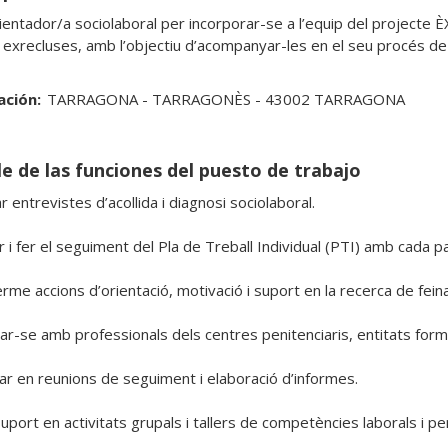
ientador/a sociolaboral per incorporar-se a l’equip del projecte 
 exrecluses, amb l’objectiu d’acompanyar-les en el seu procés de re
ación:
TARRAGONA - TARRAGONÈS - 43002 TARRAGONA
le de las funciones del puesto de trabajo
r entrevistes d’acollida i diagnosi sociolaboral.

 i fer el seguiment del Pla de Treball Individual (PTI) amb cada par
rme accions d’orientació, motivació i suport en la recerca de feina.
ar-se amb professionals dels centres penitenciaris, entitats form
par en reunions de seguiment i elaboració d’informes.

port en activitats grupals i tallers de competències laborals i per