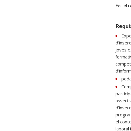
Fer el r
Requi
Exper
d’inser
joves ex
formati
competè
d’inform
peda
Comp
partici
assertiv
d’inserc
programa
el conte
laboral