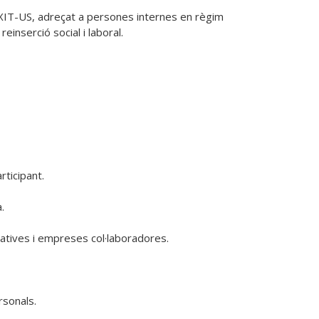
ÈXIT-US, adreçat a persones internes en règim 
inserció social i laboral.
ticipant.



atives i empreses col·laboradores.

sonals.
