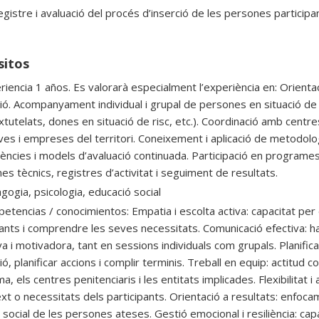
egistre i avaluació del procés d’inserció de les persones participa
sitos
iencia 1 años. Es valorarà especialment l’experiència en: Orientaci
ció. Acompanyament individual i grupal de persones en situació de 
tutelats, dones en situació de risc, etc.). Coordinació amb centres
ves i empreses del territori. Coneixement i aplicació de metodolo
ncies i models d’avaluació continuada. Participació en programes 
es tècnics, registres d’activitat i seguiment de resultats.
gogia, psicologia, educació social
etencias / conocimientos: Empatia i escolta activa: capacitat per
pants i comprendre les seves necessitats. Comunicació efectiva: h
a i motivadora, tant en sessions individuals com grupals. Planificac
ió, planificar accions i complir terminis. Treball en equip: actitud 
, els centres penitenciaris i les entitats implicades. Flexibilitat i
xt o necessitats dels participants. Orientació a resultats: enfocam
 i social de les persones ateses. Gestió emocional i resiliència: c