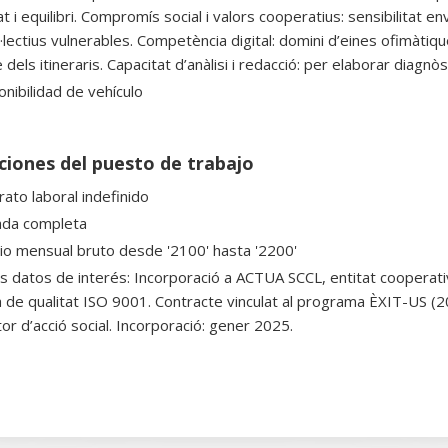
t i equilibri. Compromís social i valors cooperatius: sensibilitat enve
·lectius vulnerables. Competència digital: domini d’eines ofimàtiqu
 dels itineraris. Capacitat d’anàlisi i redacció: per elaborar diagn
onibilidad de vehículo
ciones del puesto de trabajo
rato laboral indefinido
ada completa
rio mensual bruto desde '2100' hasta '2200'
s datos de interés: Incorporació a ACTUA SCCL, entitat cooperat
 de qualitat ISO 9001. Contracte vinculat al programa ÈXIT-US (
or d’acció social. Incorporació: gener 2025.