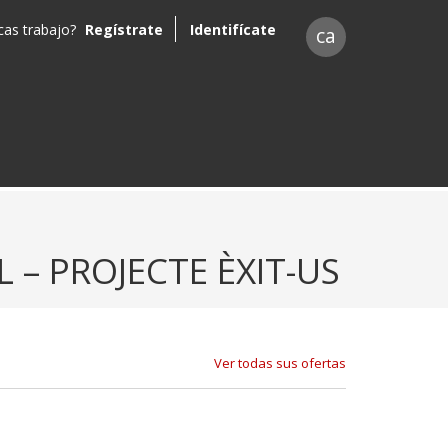
as trabajo?
Regístrate
Identifícate
ca
– PROJECTE ÈXIT-US
Ver todas sus ofertas