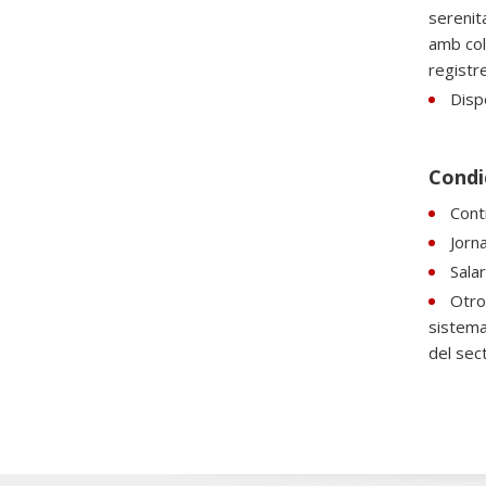
serenita
amb col
registre
Disp
Condi
Cont
Jorn
Sala
Otro
sistema
del sect