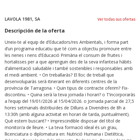
LAVOLA 1981, SA
Ver todas sus ofertas
Descripción de la oferta
Uneix-te al equip de d’Educadors/res Ambientals, i forma part
d’un programa educatiu que té com a objectiu promoure entre
les nenes i nens d’Educació Primària el consum de fruites i
hortalisses per a que aprenguin des de la seva infantesa hàbits
d’alimentació saludable i també sostenibles i responsables amb
el medi ambient. • On treballaràs? El lloc de treball que
desenvoluparàs serà itinerant en diferents centres de la
província de Tarragona. • Quin tipus de contracte oferim? Fix-
discontinu. • Quina serà la teva jornada i horari? o T’incorporaràs
a l’equip del 19/01/2026 al 15/04/2026. o Jornada parcial de 27,5
hores setmanals distribuïdes de Dilluns a Divendres de 8h a
13:30h (amb alguna activitat en horari de tarda, puntualment).
Què estem buscant? • Imprescindible disposar del títol de
monitor/a de lleure. • La teva formació ideal és un grau,
llicenciatura o diplomatura en: Nutrició Humana i Dietètica,