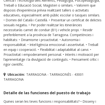
Ciència i Tecnologia dels Aliments, Pedagogia, Psicopedagogia,
Treball o Educació Social, Magisteri o similars. • Valorem que
disposis d’experiència prèvia realitzant tallers o activitats
educatives, especialment amb públic escolar o tasques similars.
• Domini del Català i Castellà. • Presentar un certificat de delictes
sexuals negatiu. • Per poder realitzar les itineràncies
necessitaràs carnet de conduir (B1) i vehicle propi. • Residir
preferiblement a la província de Tarragona. Competències i
habilitats: • Dinamisme i proactivitat. • Autonomia i
responsabilitat. • Intel·ligència emocional i assertivitat. • Treball
en equip i cooperació. • Flexibilitat i adaptabilitat al canvi. •
Proactivitat i empoderament personal. • Interès i motivació per
l’aprenentatge i la divulgació de continguts. • Pensament crític i
rigor científic.
Ubicación:
TARRAGONA - TARRAGONÈS - 43001
TARRAGONA
Detalle de las funciones del puesto de trabajo
Quines seran les teves funcions i responsabilitats? • Disseny i