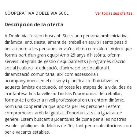
COOPERATIVA DOBLE VIA SCCL
Ver todas sus ofertas
Descripción de la oferta
A Doble Via t'estem buscant! Si ets una persona amb iniciativa,
dinàmica, entusiasta, amant del treball en equip i sents passió
per atendre a les persones envia'ns el teu curriculum. Volem que
formis part d’un gran equip! Amb 25 anys d'història, oferim
serveis integrals de gestió d’equipaments i programes d’acció
social i cultural, d’educació, d’animació sociocultural i
dinamització comunitària, així com assessoria i
acompanyament en el disseny i planificació d’iniciatives en
aquests àmbits d’actuació, en totes les etapes de la vida, des de
la infantesa fins la vellesa. Tindràs l'oportunitat de treballar,
formar-te i créixer a nivell professional en un entorn dinàmic.
Som una cooperativa que aposta per les persones i estem
compromesos amb la igualtat d'oportunitats i la igualtat de
genère. Estem buscant ajudants/es de cuina per a les nostres
escoles públiques de Molins de Rei, tant per a substitucions com
per a vacants estables.