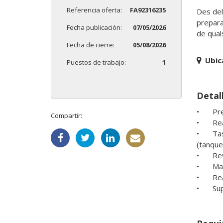
Referencia oferta:
FA92316235
Des del
prepara
Fecha publicación:
07/05/2026
de qual
Fecha de cierre:
05/08/2026
Ubic
Puestos de trabajo:
1
Detal
•	Preparació, càrrega i estiba correcta del material als vehicles

Compartir:
•	Realitzar tasques operatives de transport de materials amb vehicles de l’empresa

•	Tasques de muntatge i desmuntatge (escenaris, tarimes..),col·locació i retirada de mobiliari per a esdeveniments 
(tanques
•	Revisió de material abans i després dels muntatges

•	Manteniment bàsic i cura de l’equipament

•	Realització de tasques auxiliars de manteniment i adequació d’espais i materials (vernissar, pintar, etc..)

•	S