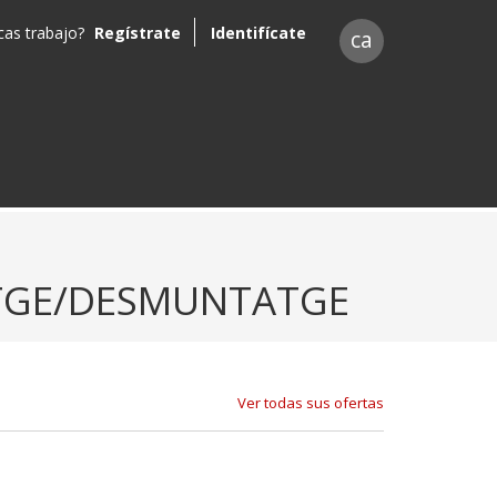
as trabajo?
Regístrate
Identifícate
ca
ATGE/DESMUNTATGE
Ver todas sus ofertas