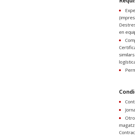
Requi
Exper
(impres
Destres
en equi
Comp
Certifi
similars
logísti
Perm
Condi
Cont
Jorn
Otro
magatze
Contrac