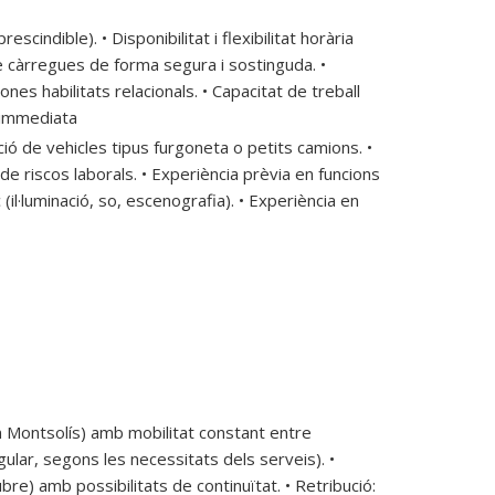
cindible). • Disponibilitat i flexibilitat horària
de càrregues de forma segura i sostinguda. •
es habilitats relacionals. • Capacitat de treball
ó immediata
ió de vehicles tipus furgoneta o petits camions. •
e riscos laborals. • Experiència prèvia en funcions
(il·luminació, so, escenografia). • Experiència en
on Montsolís) amb mobilitat constant entre
ular, segons les necessitats dels serveis). •
e) amb possibilitats de continuïtat. • Retribució: