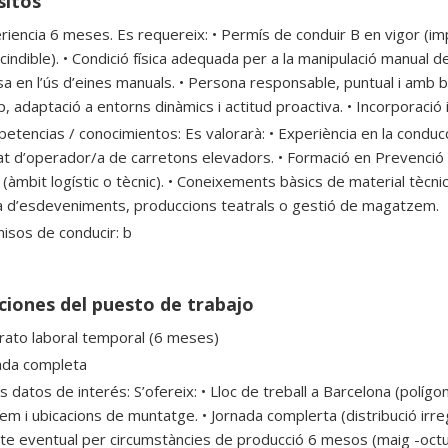
sitos
iencia 6 meses. Es requereix: • Permís de conduir B en vigor (impres
cindible). • Condició física adequada per a la manipulació manual 
a en l’ús d’eines manuals. • Persona responsable, puntual i amb bon
p, adaptació a entorns dinàmics i actitud proactiva. • Incorporaci
etencias / conocimientos: Es valorarà: • Experiència en la conducc
cat d’operador/a de carretons elevadors. • Formació en Prevenció d
 (àmbit logístic o tècnic). • Coneixements bàsics de material tècnic 
ca d’esdeveniments, produccions teatrals o gestió de magatzem.
isos de conducir: b
ciones del puesto de trabajo
rato laboral temporal (6 meses)
ada completa
s datos de interés: S’ofereix: • Lloc de treball a Barcelona (políg
m i ubicacions de muntatge. • Jornada complerta (distribució irreg
te eventual per circumstàncies de producció 6 mesos (maig -octubr