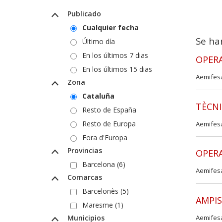
Publicado
Cualquier fecha
Se ha
Último día
En los últimos 7 dias
OPERA
En los últimos 15 dias
Aemifes
Zona
Cataluña
TÈCNI
Resto de España
Resto de Europa
Aemifes
Fora d'Europa
Provincias
OPERA
Barcelona (6)
Aemifes
Comarcas
Barcelonès (5)
AMPIS
Maresme (1)
Municipios
Aemifes