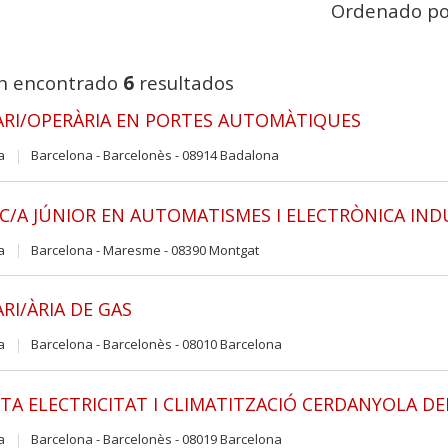
Ordenado po
n encontrado
6
resultados
RI/OPERÀRIA EN PORTES AUTOMÀTIQUES
a
Barcelona - Barcelonès - 08914 Badalona
C/A JÚNIOR EN AUTOMATISMES I ELECTRÒNICA IND
a
Barcelona - Maresme - 08390 Montgat
RI/ÀRIA DE GAS
a
Barcelona - Barcelonès - 08010 Barcelona
TA ELECTRICITAT I CLIMATITZACIÓ CERDANYOLA DE
a
Barcelona - Barcelonès - 08019 Barcelona