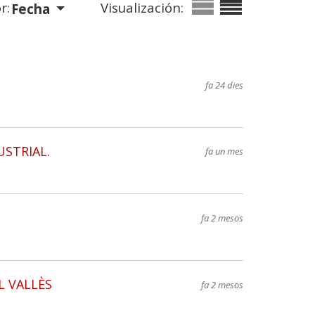
r:
Visualización:
Fecha
fa 24 dies
USTRIAL.
fa un mes
fa 2 mesos
L VALLÈS
fa 2 mesos