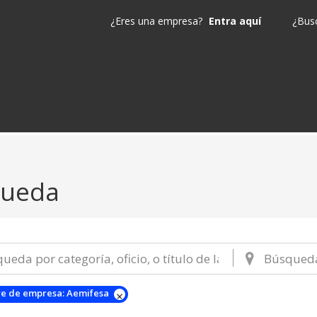
¿Eres una empresa?
Entra aquí
¿Busc
queda
e de empresa:
Aemifesa