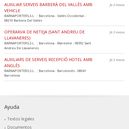
AUXILIAR SERVEIS BARBERÀ DEL VALLÈS AMB
fa 2 mesos
VEHICLE
BARNAPORTERS,S.L.
Barcelona - Vallès Occidental -
08210 Barbera Del Valles
OPERARI/A DE NETEJA (SANT ANDREU DE
fa 3 mesos
LLAVANERES)
BARNAPORTERS,S.L.
Barcelona - Maresme - 08392 Sant
Andreu De Llavaneres
AUXILIARS DE SERVEIS RECEPCIÓ HOTEL AMB
fa 3 mesos
ANGLÈS
BARNAPORTERS,S.L.
Barcelona - Barcelonès - 08041
Barcelona
Ayuda
Textos legales
Documentos