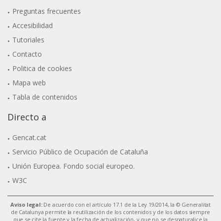
Preguntas frecuentes
Accesibilidad
Tutoriales
Contacto
Politica de cookies
Mapa web
Tabla de contenidos
Directo a
Gencat.cat
Servicio Público de Ocupación de Cataluña
Unión Europea. Fondo social europeo.
W3C
Aviso legal:
De acuerdo con el artículo 17.1 de la Ley 19/2014, la © Generalitat
de Catalunya permite la reutilización de los contenidos y de los datos siempre
que se cite la fuente y la fecha de actualización, y que no se desnaturalice la