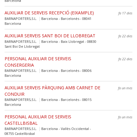
Barcelona
AUXILIAR DE SERVEIS RECEPCIÓ (EIXAMPLE)
fa 17 dies
BARNAPORTERS,S.L.
Barcelona - Barcelonès - 08041
Barcelona
AUXILIAR SERVEIS SANT BOI DE LLOBREGAT
fa 22 dies
BARNAPORTERS,S.L.
Barcelona - Baix Llobregat - 08830
Sant Boi De Llobregat
PERSONAL AUXILIAR DE SERVEIS
fa 22 dies
CONSERGERIA
BARNAPORTERS,S.L.
Barcelona - Barcelonès - 08006
Barcelona
AUXILIAR SERVEIS PÀRQUING AMB CARNET DE
fa un mes
CONDUIR
BARNAPORTERS,S.L.
Barcelona - Barcelonès - 08015
Barcelona
PERSONAL AUXILIAR DE SERVEIS
fa un mes
CASTELLBISBAL
BARNAPORTERS,S.L.
Barcelona - Vallès Occidental -
08755 Castellbisbal