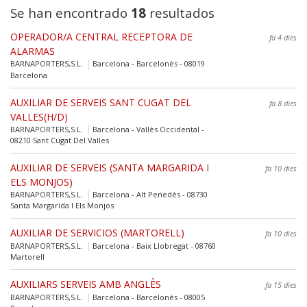
Se han encontrado
18
resultados
OPERADOR/A CENTRAL RECEPTORA DE
fa 4 dies
ALARMAS
BARNAPORTERS,S.L.
Barcelona - Barcelonès - 08019
Barcelona
AUXILIAR DE SERVEIS SANT CUGAT DEL
fa 8 dies
VALLES(H/D)
BARNAPORTERS,S.L.
Barcelona - Vallès Occidental -
08210 Sant Cugat Del Valles
AUXILIAR DE SERVEIS (SANTA MARGARIDA I
fa 10 dies
ELS MONJOS)
BARNAPORTERS,S.L.
Barcelona - Alt Penedès - 08730
Santa Margarida I Els Monjos
AUXILIAR DE SERVICIOS (MARTORELL)
fa 10 dies
BARNAPORTERS,S.L.
Barcelona - Baix Llobregat - 08760
Martorell
AUXILIARS SERVEIS AMB ANGLÈS
fa 15 dies
BARNAPORTERS,S.L.
Barcelona - Barcelonès - 08005