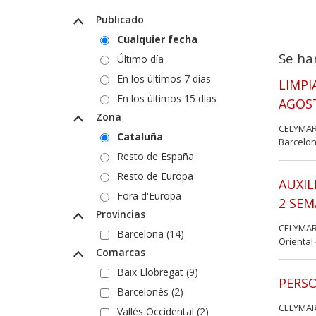
Publicado
Cualquier fecha
Se ha
Último día
En los últimos 7 dias
LIMPI
En los últimos 15 dias
AGOS
Zona
CELYMAR
Cataluña
Barcelon
Resto de España
Resto de Europa
AUXIL
Fora d'Europa
2 SEM
Provincias
CELYMAR
Barcelona (14)
Oriental 
Comarcas
Baix Llobregat (9)
PERSO
Barcelonès (2)
CELYMAR
Vallès Occidental (2)