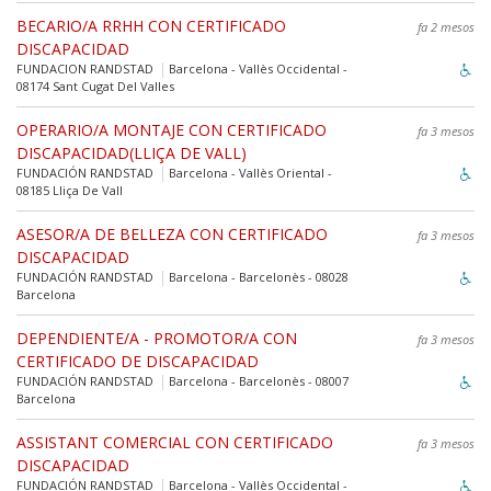
BECARIO/A RRHH CON CERTIFICADO
fa 2 mesos
DISCAPACIDAD
FUNDACION RANDSTAD
Barcelona - Vallès Occidental -
08174 Sant Cugat Del Valles
OPERARIO/A MONTAJE CON CERTIFICADO
fa 3 mesos
DISCAPACIDAD(LLIÇA DE VALL)
FUNDACIÓN RANDSTAD
Barcelona - Vallès Oriental -
08185 Lliça De Vall
ASESOR/A DE BELLEZA CON CERTIFICADO
fa 3 mesos
DISCAPACIDAD
FUNDACIÓN RANDSTAD
Barcelona - Barcelonès - 08028
Barcelona
DEPENDIENTE/A - PROMOTOR/A CON
fa 3 mesos
CERTIFICADO DE DISCAPACIDAD
FUNDACIÓN RANDSTAD
Barcelona - Barcelonès - 08007
Barcelona
ASSISTANT COMERCIAL CON CERTIFICADO
fa 3 mesos
DISCAPACIDAD
FUNDACIÓN RANDSTAD
Barcelona - Vallès Occidental -