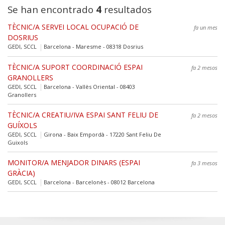
Se han encontrado
4
resultados
TÈCNIC/A SERVEI LOCAL OCUPACIÓ DE
fa un mes
DOSRIUS
GEDI, SCCL
Barcelona - Maresme - 08318 Dosrius
TÈCNIC/A SUPORT COORDINACIÓ ESPAI
fa 2 mesos
GRANOLLERS
GEDI, SCCL
Barcelona - Vallès Oriental - 08403
Granollers
TÈCNIC/A CREATIU/IVA ESPAI SANT FELIU DE
fa 2 mesos
GUÍXOLS
GEDI, SCCL
Girona - Baix Empordà - 17220 Sant Feliu De
Guixols
MONITOR/A MENJADOR DINARS (ESPAI
fa 3 mesos
GRÀCIA)
GEDI, SCCL
Barcelona - Barcelonès - 08012 Barcelona