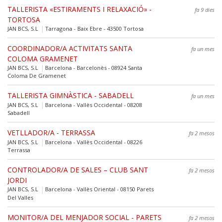
TALLERISTA «ESTIRAMENTS I RELAXACIÓ» -
fa 9 dies
TORTOSA
JAN BCS, S.L
Tarragona - Baix Ebre - 43500 Tortosa
COORDINADOR/A ACTIVITATS SANTA
fa un mes
COLOMA GRAMENET
JAN BCS, S.L
Barcelona - Barcelonès - 08924 Santa
Coloma De Gramenet
TALLERISTA GIMNÀSTICA - SABADELL
fa un mes
JAN BCS, S.L
Barcelona - Vallès Occidental - 08208
Sabadell
VETLLADOR/A - TERRASSA
fa 2 mesos
JAN BCS, S.L
Barcelona - Vallès Occidental - 08226
Terrassa
CONTROLADOR/A DE SALES – CLUB SANT
fa 2 mesos
JORDI
JAN BCS, S.L
Barcelona - Vallès Oriental - 08150 Parets
Del Valles
MONITOR/A DEL MENJADOR SOCIAL - PARETS
fa 2 mesos