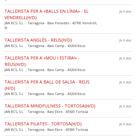
TALLERISTA PER A «BALLS EN LÍNIA» - EL
fa 9 dies
VENDRELL(H/D)
JAN BCS, S.L
Tarragona - Baix Penedès - 43700 Vendrell,
El
TALLERISTA ANGLÈS - REUS(H/D)
fa 9 dies
JAN BCS, S.L
Tarragona - Baix Camp - 43204 Reus
TALLERISTA PER A «MOU I ESTIRA!» -
fa 9 dies
REUS(H/D)
JAN BCS, S.L
Tarragona - Baix Camp - 43204 Reus
TALLERISTA PER A BALL DE SALSA - REUS
fa 9 dies
(H/D)
JAN BCS, S.L
Tarragona - Baix Camp - 43204 Reus
TALLERISTA MINDFULNESS - TORTOSA(H/D)
fa 9 dies
JAN BCS, S.L
Tarragona - Baix Ebre - 43500 Tortosa
TALLERISTA PILATES - TORTOSA(H/D)
fa 9 dies
JAN BCS, S.L
Tarragona - Baix Ebre - 43500 Tortosa