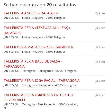
Se han encontrado
20
resultados
TALLERISTA ANGLÈS - BALAGUER
fa 8 dies
JAN BCS, S.L
Lleida - Noguera - 25600 Balaguer
TALLERISTA PER A «TEXTURA AL LLENÇ» -
fa 8 dies
BALAGUER
JAN BCS, S.L
Lleida - Noguera - 25600 Balaguer
TALLER PER A «SAFAREIG 2.0» - BALAGUER
fa 8 dies
JAN BCS, S.L
Lleida - Noguera - 25600 Balaguer
TALLERISTA PER A BALL DE SALSA -
fa 8 dies
TARRAGONA
JAN BCS, S.L
Tarragona - Tarragonès - 43005 Tarragona
TALLERISTA PER A IOGA FACIAL - TARRAGONA
fa 8 dies
JAN BCS, S.L
Tarragona - Tarragonès - 43005 Tarragona
TALLERISTA PER A «BRODATS EN TEIXITS» -
fa 8 dies
EL VENDRELL
JAN BCS, S.L
Tarragona - Baix Penedès - 43700 Vendrell,
El