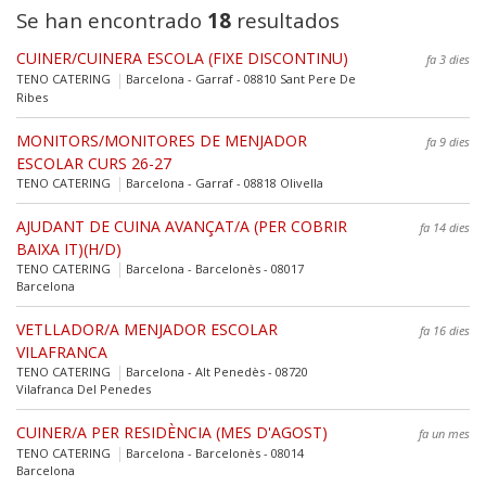
Se han encontrado
18
resultados
CUINER/CUINERA ESCOLA (FIXE DISCONTINU)
fa 3 dies
TENO CATERING
Barcelona - Garraf - 08810 Sant Pere De
Ribes
MONITORS/MONITORES DE MENJADOR
fa 9 dies
ESCOLAR CURS 26-27
TENO CATERING
Barcelona - Garraf - 08818 Olivella
AJUDANT DE CUINA AVANÇAT/A (PER COBRIR
fa 14 dies
BAIXA IT)(H/D)
TENO CATERING
Barcelona - Barcelonès - 08017
Barcelona
VETLLADOR/A MENJADOR ESCOLAR
fa 16 dies
VILAFRANCA
TENO CATERING
Barcelona - Alt Penedès - 08720
Vilafranca Del Penedes
CUINER/A PER RESIDÈNCIA (MES D'AGOST)
fa un mes
TENO CATERING
Barcelona - Barcelonès - 08014
Barcelona