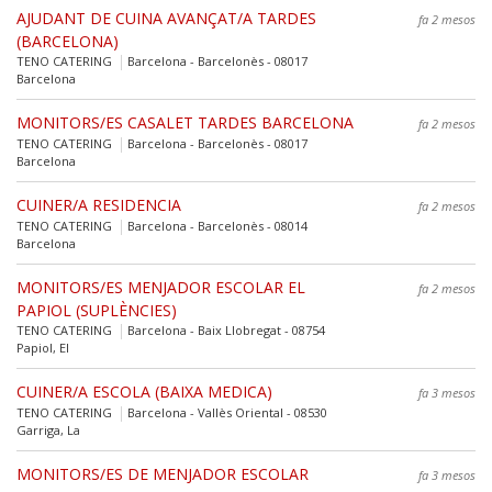
AJUDANT DE CUINA AVANÇAT/A TARDES
fa 2 mesos
(BARCELONA)
TENO CATERING
Barcelona - Barcelonès - 08017
Barcelona
MONITORS/ES CASALET TARDES BARCELONA
fa 2 mesos
TENO CATERING
Barcelona - Barcelonès - 08017
Barcelona
CUINER/A RESIDENCIA
fa 2 mesos
TENO CATERING
Barcelona - Barcelonès - 08014
Barcelona
MONITORS/ES MENJADOR ESCOLAR EL
fa 2 mesos
PAPIOL (SUPLÈNCIES)
TENO CATERING
Barcelona - Baix Llobregat - 08754
Papiol, El
CUINER/A ESCOLA (BAIXA MEDICA)
fa 3 mesos
TENO CATERING
Barcelona - Vallès Oriental - 08530
Garriga, La
MONITORS/ES DE MENJADOR ESCOLAR
fa 3 mesos