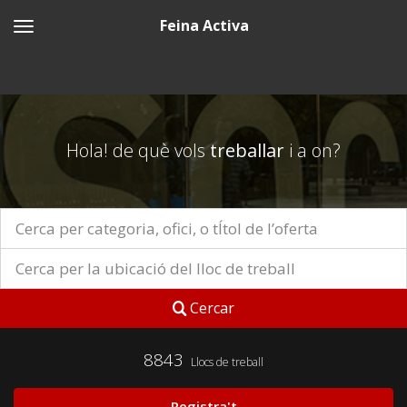
Feina Activa
Hola! de què vols
treballar
i a on?
Cercar
8843
Llocs de treball
Registra't