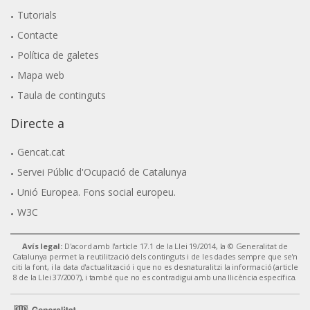
Tutorials
Contacte
Política de galetes
Mapa web
Taula de continguts
Directe a
Gencat.cat
Servei Públic d'Ocupació de Catalunya
Unió Europea. Fons social europeu.
W3C
Avís legal:
D'acord amb l'article 17.1 de la Llei 19/2014, la © Generalitat de
Catalunya permet la reutilització dels continguts i de les dades sempre que se'n
citi la font, i la data d'actualització i que no es desnaturalitzi la informació (article
8 de la Llei 37/2007), i també que no es contradigui amb una llicència específica.