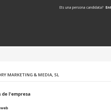
Ets una persona candidata?
En
RY MARKETING & MEDIA, SL
 de l'empresa
 web