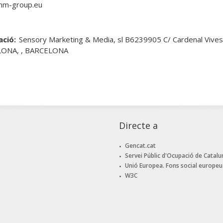
m-group.eu
ació:
Sensory Marketing & Media, sl B6239905 C/ Cardenal Vives
ONA, , BARCELONA
Directe a
Gencat.cat
Servei Públic d'Ocupació de Catalu
Unió Europea. Fons social europeu
W3C