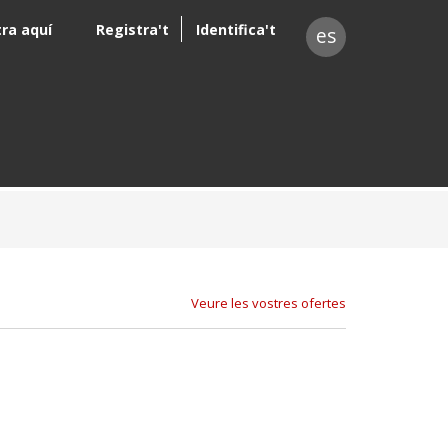
tra aquí
Registra't
Identifica't
es
Veure les vostres ofertes